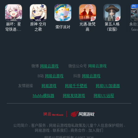
崩坏：星
原神·空月
光遇-致梵
第五人格
永劫
蛋仔派对
穹铁道-4.4
之歌
高
（官服）
（ste
版本
微博
网易云游戏
微信公众号
网易云游戏
B站
网易云游戏
抖音
网易云游戏
友情链接
网易游戏
网易千千壁纸
网易UU加速器
MuMu模拟器
网易发烧游戏
网易UU远程
公司简介
-
客户服务
-
网易云游戏隐私政策及儿童个人信息保护规则
-
网易游戏
-
联系我们
-
商务合作
-
加入我们