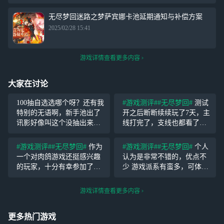
无尽梦回迷路之梦萨宾娜卡池延期通知与补偿方案
2025/02/28 15:41
游戏详情查看更多内容
大家在讨论
100抽自选选哪个呀？还有我
#游戏测评#
#无尽梦回#
测试
特别的无语啊，新手池出了
开之后断断续续玩了7天，主
讯影好像叫这个没抽出来之
线打完了，支线也都看了，
前，我还花6块钱买了
不过支线内容比较少，看得
它。。。
没有主线认真。 作为一个玩
#游戏测评#
#无尽梦回#
作为
#游戏测评#
#无尽梦回#
个人
啥游戏都会了解剧情的玩
一个对肉鸽游戏还挺感兴趣
认为是非常不错的，优点不
家，看剧情是必须的。看完
的玩家，十分有幸参加了最
少 游戏派系有蛮多，可体验
觉得还不错吧，一些玩梗的
近这次测试，感觉还是蛮有
的玩法也有不少 live2d立绘
潜力的，鼓励鼓励，浅浅讨
蛮好看的，(超级喜欢西西弗)
游戏详情查看更多内容
论一下。 总结：这个游戏的
流畅度很不错，我在游玩过
世界观还是很吸引人的，从
程中没有出现任何卡顿 剧情
更多热门游戏
开始知晓这游戏就觉得很梦