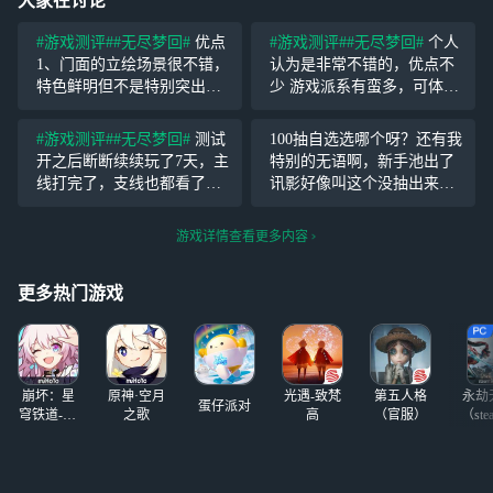
大家在讨论
#游戏测评#
#无尽梦回#
优点
#游戏测评#
#无尽梦回#
个人
1、门面的立绘场景很不错，
认为是非常不错的，优点不
特色鲜明但不是特别突出，
少 游戏派系有蛮多，可体验
大厅做的不错，可以到处走
的玩法也有不少 live2d立绘
动探索收集，游戏中的打击
蛮好看的，(超级喜欢西西弗)
#游戏测评#
#无尽梦回#
测试
100抽自选选哪个呀？还有我
感，特效也很好，衔接流程
流畅度很不错，我在游玩过
开之后断断续续玩了7天，主
特别的无语啊，新手池出了
自然； 2、剧情挺有趣的，
程中没有出现任何卡顿 剧情
线打完了，支线也都看了，
讯影好像叫这个没抽出来之
目前三章无雷，且有比
不过支线内容比较少，看得
前，我还花6块钱买了
没有主线认真。 作为一个玩
它。。。
游戏详情查看更多内容
啥游戏都会了解剧情的玩
家，看剧情是必须的。看完
更多热门游戏
觉得还不错吧，一些玩梗的
崩坏：星
原神·空月
光遇-致梵
第五人格
永劫
蛋仔派对
穹铁道-4.4
之歌
高
（官服）
（ste
版本