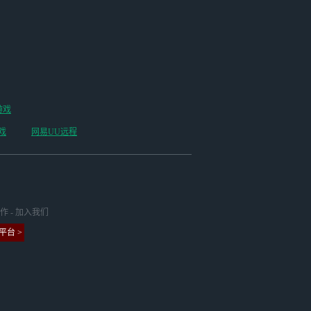
游戏
戏
网易UU远程
作
-
加入我们
台 >