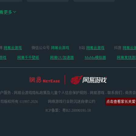
看更多
手游（全新
博
网易云游戏
微信公众号
网易云游戏
B站
网易云游戏
抖音
网易云
云手机
阴阳师
开启 ）
游戏
网易千千壁纸
网易UU加速器
MuMu模拟器
网易发烧游
户服务
-
网易云游戏隐私政策及儿童个人信息保护规则
-
网易游戏
-
联系我们
-
商务合
版权所有 ©1997-2026
网络游戏行业防沉迷自律公约
点击查看家长关爱平
ICP备案：粤B2-20090191-18
坏3
明日方舟
超凡先锋