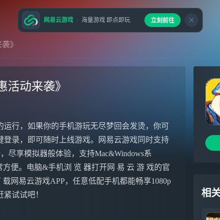
网易云游戏
海量游戏 即点即玩
立刻前往
来袭》
惠活动来袭》
的运行，如果你的手机游玩无尽梦回会发烫，你可
键登录，即可随时上线游戏。网易云游戏同时支持
尽享模拟器般体验，支持Mac&Windows系
便。电脑&手机浏 览 器打开网 易 云 游 戏的官
e下 载网易云游戏APP，任意低配手机都能畅享1080p
相
赶紧试试吧！