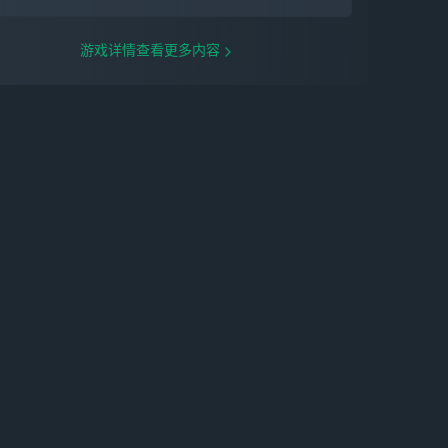
存在于世界的异空间，每晚当14亿人进入梦
乡时，那些由人类共通情绪创造出的梦，在
不断吸收心念后化成人形，成为梦灵，在人
游戏详情查看更多内容
类梦里画地为巢。当世人形形色色的执念，
逐渐扭曲梦境，解开一切困局的钥匙，就是
你——能清醒游走于他人梦境的捕梦者......
爽玩！超多肉鸽新玩法，自由挑战不长草游
戏以肉鸽机制为核心，打造丰富肉鸽+玩法
系统！32人实时PVP模式——肉鸽吃鸡同场
竞技，角逐唯一胜者！限时生存模式——一
边构筑成神，一边在密集怪群中畅快割草！
更有无限爬塔、主题赛季等多种挑战模式及
全新赛季玩法，用肉鸽告别长草期！