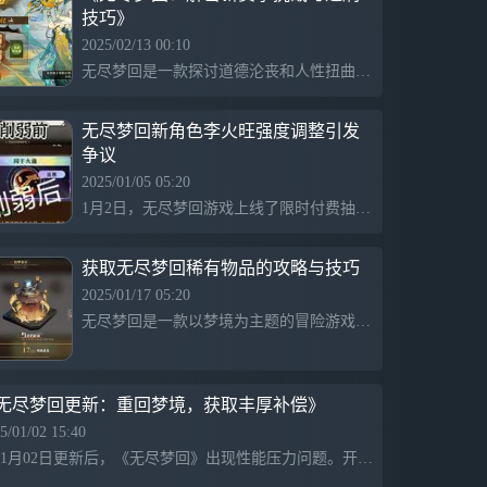
技巧》
间，通过不断叠加局内掉落回响，强化角色
技能流派。满屏狂飙钻石子弹，全场发射炫
2025/02/13 00:10
光射线，或召唤替身全军出击，击碎梦境的
无尽梦回是一款探讨道德沦丧和人性扭曲的游戏。游戏中，玩家可以感受到不同赛季的难度变化，如当前普通怪物的血量未调整。这款游戏让玩家在快速刷怪的过程中，思考更深层次的人性问题。
方式有千百种，从战斗菜鸡到一键满屏暴
击，带给你15分钟逆袭的极致爽感！构筑！
海量搭配自由组合，技能无限重构6大流
无尽梦回新角色李火旺强度调整引发
派，40+梦灵角色，400多种回响，均可在
争议
局内自由组合！近战、召唤、法阵、弹幕、
2025/01/05 05:20
射线、环绕等，以角色为核心的多流派独特
1月2日，无尽梦回游戏上线了限时付费抽取的新角色“李火旺”，其强度值极高，诱导玩家大量消费抽取代币。然而在角色上线48小时后，官方发布公告称其强度数据异常并进行了修改，导致玩家对付费角色强度产生误解，可能涉嫌欺诈，玩家应要求退还所有消耗的付费道具。
战斗机制，搭配上百种回响选择，每个角色
均拥有超多进化路线！技能构筑不设限，R
卡也能无缝装配SSR技能回响！每次进入关
获取无尽梦回稀有物品的攻略与技巧
卡都是全新的自由构筑体验！随机！肉鸽关
2025/01/17 05:20
卡拒绝重复，随机事件层出不穷策划没日没
无尽梦回是一款以梦境为主题的冒险游戏，玩家需要通过解谜和探索来揭开梦剧和恶的秘密。游戏中有多种资源收集和任务，玩家可以通过刷图获取必要的道具和信息。寻找相关线索是游戏的重要环节，欢迎分享经验以帮助其他玩家。
夜肝出海量关卡地图，纸醉金迷的暴富梦
境、变幻莫测的深海梦境、打工人共鸣拉满
的职员梦境等，每张地图都有近百个随机房
间和不同特色玩法，或变身金币横冲直撞，
无尽梦回更新：重回梦境，获取丰厚补偿》
或召唤战船扫除障碍，又或是突变像素开启
街机小游戏！每一次路线选择，还将解锁不
5/01/02 15:40
同的奇遇事件。重复？不存在的。入梦！14
在01月02日更新后，《无尽梦回》出现性能压力问题。开发团队已确定修复方案，但为确保排行榜的公平性，将于01月04日解锁新层数时进行修复。对此带来的不便，开发者表示歉意，并为捕梦者提供梦晶300、心素宝券5和阳寿丹1000的补偿，补偿有效期至2025年1月16日。
亿梦境化形，多角色梦灵奇遇梦境，是真实