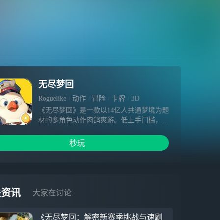
无尽梦回
Roguelike
动作
冒险
卡牌
3D
《无尽梦回》是一款以14亿人共通梦境为题
材的多角色动作肉鸽爽游。低上手门槛，华
丽纯爽感！你将在梦境专卖店成为「捕梦
者」，进入无秩序的梦乡大陆与梦灵签订契
秒玩
约，开启奇异冒险！游戏致力于打造纯正动
作肉鸽体验，6大流派，40+梦灵，400多种
回响全维度自由组合，角色、技能构筑千变
万化！海量随机地图&奇遇事件，更有32人
实时PVP、限时生存、无限爬塔等多种肉鸽
关资讯
大家在讨论
玩法挑战，拒绝重复体验！击碎！入梦是个
菜鸡，梦醒满屏暴击想在梦中极速变强，请
《无尽梦回：解密新赛季挑战与速刷
尽可能多地挑战梦境房间！单局15+关卡房