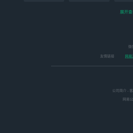
展开查
云电脑-Steam夏促
逆水寒
微
永劫无间（steam）
启动
版本
友情链接
网易
公司简介
-
客
网易公司
绝区零-周年庆（手
未定事件簿
崩
游排队可先前往端
游游玩）