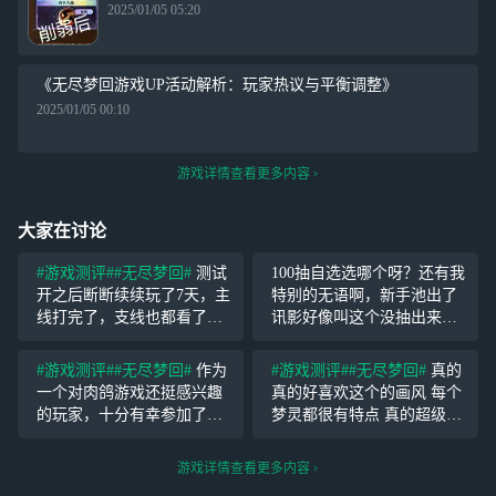
2025/01/05 05:20
《无尽梦回游戏UP活动解析：玩家热议与平衡调整》
2025/01/05 00:10
游戏详情查看更多内容
大家在讨论
#游戏测评#
#无尽梦回#
测试
100抽自选选哪个呀？还有我
开之后断断续续玩了7天，主
特别的无语啊，新手池出了
线打完了，支线也都看了，
讯影好像叫这个没抽出来之
不过支线内容比较少，看得
前，我还花6块钱买了
没有主线认真。 作为一个玩
它。。。
#游戏测评#
#无尽梦回#
作为
#游戏测评#
#无尽梦回#
真的
啥游戏都会了解剧情的玩
一个对肉鸽游戏还挺感兴趣
真的好喜欢这个的画风 每个
家，看剧情是必须的。看完
的玩家，十分有幸参加了最
梦灵都很有特点 真的超级喜
觉得还不错吧，一些玩梗的
近这次测试，感觉还是蛮有
欢莉莉安！！！ 玩法手感不
潜力的，鼓励鼓励，浅浅讨
错 但是希望可以改改索敌机
游戏详情查看更多内容
论一下。 总结：这个游戏的
制 以及本游戏好像没有奶妈