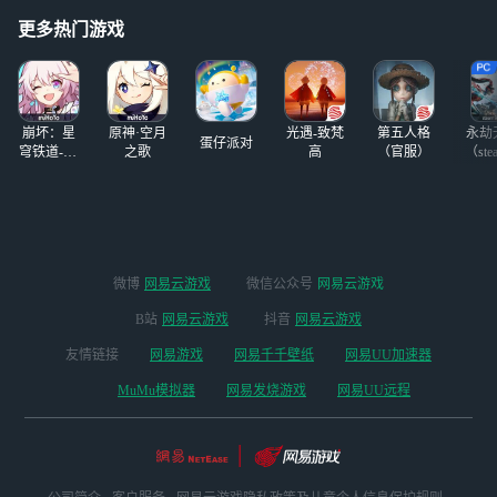
世界观还是很吸引人的，从
（？） 虽然有时候会被晃花
更多热门游戏
开始知晓这游戏就觉得很梦
眼睛 但是我很
崩坏：星
原神·空月
光遇-致梵
第五人格
永劫
蛋仔派对
穹铁道-4.4
之歌
高
（官服）
（ste
版本
微博
网易云游戏
微信公众号
网易云游戏
B站
网易云游戏
抖音
网易云游戏
友情链接
网易游戏
网易千千壁纸
网易UU加速器
MuMu模拟器
网易发烧游戏
网易UU远程