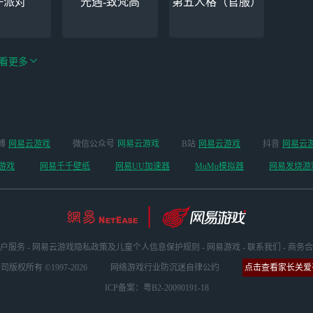
仔派对
光遇-致梵高
第五人格（官服）
看更多
手游（全新
博
网易云游戏
微信公众号
网易云游戏
B站
网易云游戏
抖音
网易云
云手机
阴阳师
开启 ）
游戏
网易千千壁纸
网易UU加速器
MuMu模拟器
网易发烧游
户服务
-
网易云游戏隐私政策及儿童个人信息保护规则
-
网易游戏
-
联系我们
-
商务合
版权所有 ©1997-2026
网络游戏行业防沉迷自律公约
点击查看家长关爱平
ICP备案：粤B2-20090191-18
坏3
明日方舟
超凡先锋