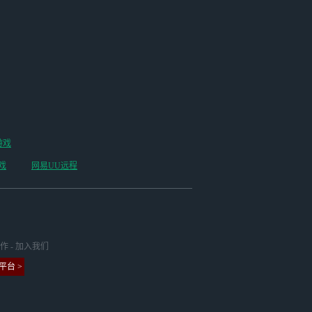
游戏
戏
网易UU远程
作
-
加入我们
台 >