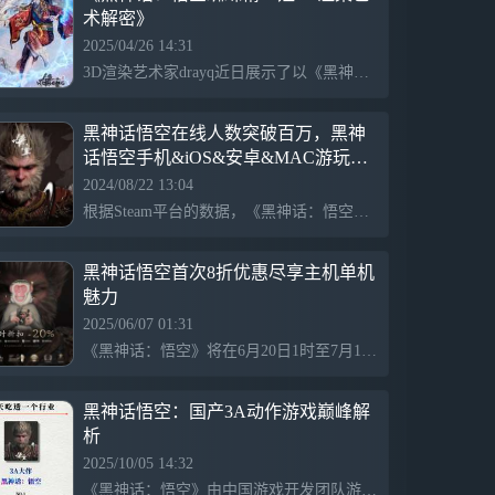
术解密》
2025/04/26 14:31
3D渲染艺术家drayq近日展示了以《黑神话：悟空》中的蜘蛛精二姐为主题的最新作品，画面中她光着双脚坐在树枝上，手握酒瓶，尽享闲适时光，展现了极高的艺术水平。
黑神话悟空在线人数突破百万，黑神
话悟空手机&iOS&安卓&MAC游玩攻
略
2024/08/22 13:04
根据Steam平台的数据，《黑神话：悟空》在上线一小时后，Steam在线人数突破了一百万。上线不久后，该游戏的同时在线人数已经超过了150万，并且成为了同时在线玩家最多的付费买断制单机游戏。为助力国产
黑神话悟空首次8折优惠尽享主机单机
魅力
2025/06/07 01:31
《黑神话：悟空》将在6月20日1时至7月11日1时开启8折优惠，这是游戏首次推出较大折扣，玩家们不容错过。
黑神话悟空：国产3A动作游戏巅峰解
析
2025/10/05 14:32
《黑神话：悟空》由中国游戏开发团队游戏科学制作，基于《西游记》背景，讲述孙悟空封斗战胜佛后消失，玩家扮演“天命人”探索取经传说真相的冒险故事，展示中国本土开发商在3A大作领域的突破与实力。