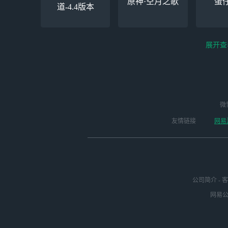
原神·空月之歌
蛋
道-4.4版本
展开查
云电脑-Steam夏促
逆水寒
微
永劫无间（steam）
启动
版本
友情链接
网易
公司简介
-
客
网易公司
绝区零-周年庆（手
未定事件簿
崩
游排队可先前往端