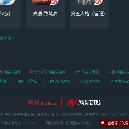
仔派对
光遇-致梵高
第五人格（官服）
看更多
手游（全新
博
网易云游戏
微信公众号
网易云游戏
B站
网易云游戏
抖音
网易云
云手机
阴阳师
开启 ）
游戏
网易千千壁纸
网易UU加速器
MuMu模拟器
网易发烧游
户服务
-
网易云游戏隐私政策及儿童个人信息保护规则
-
网易游戏
-
联系我们
-
商务合
版权所有 ©1997-2026
网络游戏行业防沉迷自律公约
点击查看家长关爱平