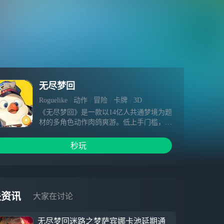
无尽梦回
Roguelike
动作
冒险
卡牌
3D
《无尽梦回》是一款以14亿人共通梦境为题
材的多角色动作肉鸽爽游。低上手门槛，华
丽纯爽感！你将在梦境专卖店成为「捕梦
者」，进入无秩序的梦乡大陆与梦灵签订契
秒玩
约，开启奇异冒险！游戏致力于打造纯正动
作肉鸽体验，6大流派，40+梦灵，400多种
回响全维度自由组合，角色、技能构筑千变
万化！海量随机地图&奇遇事件，更有32人
实时PVP、限时生存、无限爬塔等多种肉鸽
关资讯
大家在讨论
玩法挑战，拒绝重复体验！击碎！入梦是个
菜鸡，梦醒满屏暴击想在梦中极速变强，请
无尽梦回迷路之梦萨宾娜卡池延期通
尽可能多地挑战梦境房间！单局15+关卡房