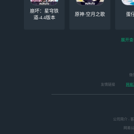
崩坏：星穹铁
原神·空月之歌
蛋
道-4.4版本
展开查
云电脑-Steam夏促
逆水寒
微
永劫无间（steam）
启动
版本
友情链接
网易
公司简介
-
客
网易公司