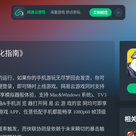
网易云游戏
海量游戏 即点即玩
立刻前往
》
化指南》
的运行，如果你的手机游玩无尽梦回会发烫，你可
键登录，即可随时上线游戏。网易云游戏同时支持
模拟器般体验，支持 Mac&Windows 系统)、TV3
机浏 览 器打开网 易 云 游 戏的官 网均可即享
易云游戏 APP，任意低配手机都能畅享 1080p60 帧顶级
相
!
概率触发，而侠联协则是依赖于未来瞬切的暴击触