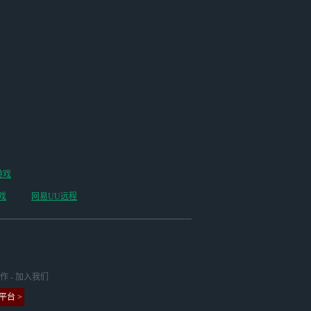
游戏
戏
网易UU远程
作
-
加入我们
台 >