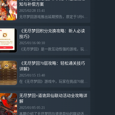
知与补偿方案
间，通过不断叠加局内掉落回响，强化角色
技能流派。满屏狂飙钻石子弹，全场发射炫
2025/02/28 15:41
光射线，或召唤替身全军出击，击碎梦境的
无尽梦回游戏推出延期预告，原定于3月6日上线的迷路之梦萨宾娜限定卡池将延至3月27日，赛季结束也将延至4月16日，以确保角色技能平衡和品质。期间将返场侠之梦卡池，并新增灰域深渊和千金一掷活动，活动奖励全面升级，感谢玩家的耐心等待。
方式有千百种，从战斗菜鸡到一键满屏暴
击，带给你15分钟逆袭的极致爽感！构筑！
海量搭配自由组合，技能无限重构6大流
《无尽梦回积分兑换攻略：新人必读
派，40+梦灵角色，400多种回响，均可在
技巧》
局内自由组合！近战、召唤、法阵、弹幕、
2025/01/16 00:10
射线、环绕等，以角色为核心的多流派独特
《无尽梦回》是一款互动性强的游戏，玩家可以通过参加活动获取积分，并用这些积分进行道具兑换。游戏提供丰富的内容和新手攻略，帮助玩家更好地体验和探索游戏世界。
战斗机制，搭配上百种回响选择，每个角色
均拥有超多进化路线！技能构筑不设限，R
卡也能无缝装配SSR技能回响！每次进入关
《无尽梦回70层攻略：轻松通关技巧
卡都是全新的自由构筑体验！随机！肉鸽关
详解》
卡拒绝重复，随机事件层出不穷策划没日没
2025/01/15 15:40
夜肝出海量关卡地图，纸醉金迷的暴富梦
境、变幻莫测的深海梦境、打工人共鸣拉满
在《无尽梦回》游戏中，玩家在挑战70层时可能会遇到血量无法减少的困境，建议调整角色配置、提升装备等级以及合理运用策略与技能，以增强打击效果，顺利通过关卡。
的职员梦境等，每张地图都有近百个随机房
间和不同特色玩法，或变身金币横冲直撞，
无尽梦回×道诡异仙联动活动全攻略详
或召唤战船扫除障碍，又或是突变像素开启
解
街机小游戏！每一次路线选择，还将解锁不
同的奇遇事件。重复？不存在的。入梦！14
2025/01/05 05:21
亿梦境化形，多角色梦灵奇遇梦境，是真实
本期介绍了无尽梦回与道诡异仙的联动活动攻略，包括剧情挑战、限时玩法和真人PVP。前两部分难度较低，而幻境争锋的十二连胜挑战则需灵活运用流派选择和运气。符箓选择方面，前期推荐护盾、毒伤和诅咒，中期可选暴击和生命，后期则以金色普攻为主，强调随机性。奇想造物方面，建议优先选择返利红包和复印机。