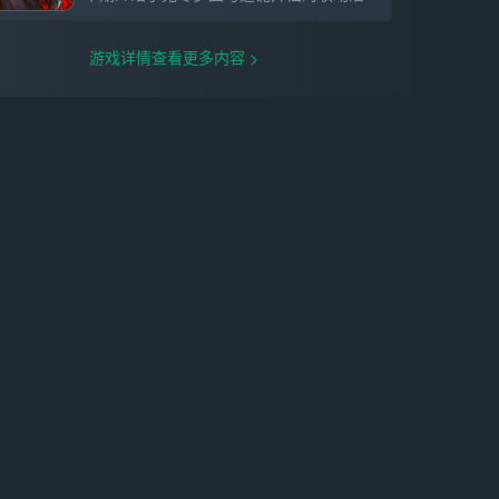
存在于世界的异空间，每晚当14亿人进入梦
乡时，那些由人类共通情绪创造出的梦，在
不断吸收心念后化成人形，成为梦灵，在人
游戏详情查看更多内容
类梦里画地为巢。当世人形形色色的执念，
逐渐扭曲梦境，解开一切困局的钥匙，就是
你——能清醒游走于他人梦境的捕梦者......
爽玩！超多肉鸽新玩法，自由挑战不长草游
戏以肉鸽机制为核心，打造丰富肉鸽+玩法
系统！32人实时PVP模式——肉鸽吃鸡同场
竞技，角逐唯一胜者！限时生存模式——一
边构筑成神，一边在密集怪群中畅快割草！
更有无限爬塔、主题赛季等多种挑战模式及
全新赛季玩法，用肉鸽告别长草期！