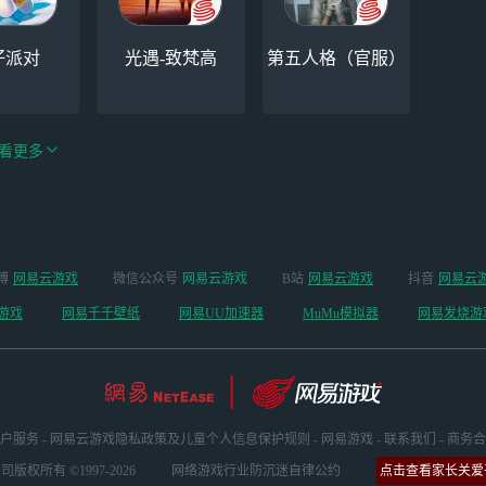
仔派对
光遇-致梵高
第五人格（官服）
看更多
手游（全新
博
网易云游戏
微信公众号
网易云游戏
B站
网易云游戏
抖音
网易云
云手机
阴阳师
开启 ）
游戏
网易千千壁纸
网易UU加速器
MuMu模拟器
网易发烧游
户服务
-
网易云游戏隐私政策及儿童个人信息保护规则
-
网易游戏
-
联系我们
-
商务合
版权所有 ©1997-2026
网络游戏行业防沉迷自律公约
点击查看家长关爱平