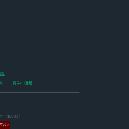
游戏
戏
网易UU远程
作
-
加入我们
台 >