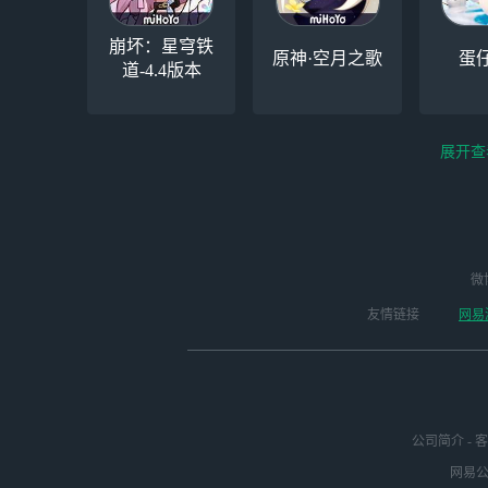
崩坏：星穹铁
原神·空月之歌
蛋
道-4.4版本
展开查
云电脑-Steam夏促
逆水寒
微
永劫无间（steam）
启动
版本
友情链接
网易
公司简介
-
客
网易公司