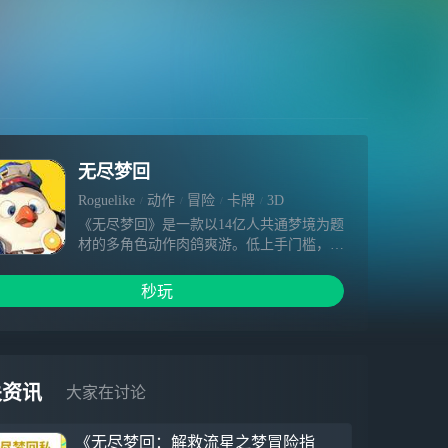
无尽梦回
Roguelike
动作
冒险
卡牌
3D
《无尽梦回》是一款以14亿人共通梦境为题
材的多角色动作肉鸽爽游。低上手门槛，华
丽纯爽感！你将在梦境专卖店成为「捕梦
者」，进入无秩序的梦乡大陆与梦灵签订契
秒玩
约，开启奇异冒险！游戏致力于打造纯正动
作肉鸽体验，6大流派，40+梦灵，400多种
回响全维度自由组合，角色、技能构筑千变
万化！海量随机地图&奇遇事件，更有32人
实时PVP、限时生存、无限爬塔等多种肉鸽
关资讯
大家在讨论
玩法挑战，拒绝重复体验！击碎！入梦是个
菜鸡，梦醒满屏暴击想在梦中极速变强，请
《无尽梦回：解救流星之梦冒险指
尽可能多地挑战梦境房间！单局15+关卡房