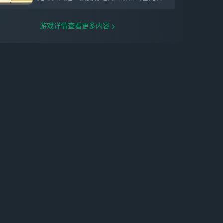
存在于世界的异空间，每晚当14亿人进入梦
乡时，那些由人类共通情绪创造出的梦，在
不断吸收心念后化成人形，成为梦灵，在人
游戏详情查看更多内容
类梦里画地为巢。当世人形形色色的执念，
逐渐扭曲梦境，解开一切困局的钥匙，就是
你——能清醒游走于他人梦境的捕梦者......
爽玩！超多肉鸽新玩法，自由挑战不长草游
戏以肉鸽机制为核心，打造丰富肉鸽+玩法
系统！32人实时PVP模式——肉鸽吃鸡同场
竞技，角逐唯一胜者！限时生存模式——一
边构筑成神，一边在密集怪群中畅快割草！
更有无限爬塔、主题赛季等多种挑战模式及
全新赛季玩法，用肉鸽告别长草期！