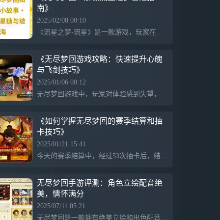
南》
间，通过不断叠加局内掉落回响，强化角色
技能流派。满屏狂飙钻石子弹，全场发射炫
2025/02/08 00:10
光射线，或召唤替身全军出击，击碎梦境的
《流星之梦-琉星》是一款游戏，玩家在其中扮演眠羊，通过梦境中的奇幻冒险解救流星之梦中的被困角色。在一系列任务中，如为梦偶修补和解救小女孩，玩家需应对神秘的挑战和异常现象，体验交织的梦境与现实，探索记忆碎片所构成的奇妙海洋。
方式有千百种，从战斗菜鸡到一键满屏暴
击，带给你15分钟逆袭的极致爽感！构筑！
海量搭配自由组合，技能无限重构6大流
《无尽梦回游戏攻略：快速提升心魄
派，40+梦灵角色，400多种回响，均可在
与飞剑技巧》
局内自由组合！近战、召唤、法阵、弹幕、
2025/01/06 00:12
射线、环绕等，以角色为核心的多流派独特
无尽梦回游戏中，玩家对体验感到失望，尤其是心魄和飞剑的获取难度很高。尽管心魄等级已经达到16级，仍有大量灵石等待升级，但仅解锁了一种5边形金心魄，其他未解锁的则难以获得。玩家感受到游戏设计对他们的恶心和无奈，尤其是在刷图时无法选择停下，整体体验不佳。
战斗机制，搭配上百种回响选择，每个角色
均拥有超多进化路线！技能构筑不设限，R
卡也能无缝装配SSR技能回响！每次进入关
《如何掌握无尽梦回的赛季结算和抽
卡都是全新的自由构筑体验！随机！肉鸽关
卡技巧》
卡拒绝重复，随机事件层出不穷策划没日没
2025/01/21 15:41
夜肝出海量关卡地图，纸醉金迷的暴富梦
境、变幻莫测的深海梦境、打工人共鸣拉满
今天的赛季结算中，经过53次抽卡后，结合可换的20次抽卡资源，接近保底水平。然而，目前还不确定这些抽卡资源是否能够循环使用。抽双UP前的140抽也基本达到了保底标志，记录了其他资源和幽默心魄的情况。
的职员梦境等，每张地图都有近百个随机房
间和不同特色玩法，或变身金币横冲直撞，
无尽梦回手游评测：角色立绘配音绝
或召唤战船扫除障碍，又或是突变像素开启
美，情怀满分
街机小游戏！每一次路线选择，还将解锁不
同的奇遇事件。重复？不存在的。入梦！14
2025/07/11 05:21
亿梦境化形，多角色梦灵奇遇梦境，是真实
无尽梦回是一款拥有绝美立绘和出色配音的游戏，融合小说联动元素如李火旺、死亡之梦等，带来浓厚的代入感，玩家反响热烈，但近期出现跑路传闻，令人担忧。