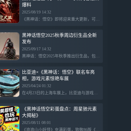
爆料
2025/08/19 14:32
《黑神话：悟空》即将迎来重大更新，可能发布DLC、新预告片或其他内容。DLC预计分为上下两部分，增加新地图如狮驼岭、碧波潭等。频繁的Steam更新引发玩家期待，同时也可能公布运营计划或活动，整体内容备受期待。
黑神话悟空2025秋季周边衍生品全新
发布
2025/09/17 14:32
黑神话：悟空2025年秋季推出衍生品，包括容量300ml的不锈钢葫芦和相关服装周边，正式开售时间为9月20日，旨在丰富玩家体验。
比亚迪×《黑神话：悟空》联名车亮
相，游戏元素惊艳车展
2025/04/24 01:32
在4月23日的上海车展上，比亚迪与游戏《黑神话：悟空》联名推出了多款车型，包括腾势Z9GT、比亚迪汉L和唐L。这些车型融入了游戏元素，唐L设计似黄金甲，汉L如龙，而腾势Z9GT则包含祥云元素，引起了众多观众的关注。
《黑神话悟空彩蛋盘点：周星驰元素
大揭秘》
2025/08/11 08:01
《浪浪山小妖怪》充满彩蛋，致敬86版《西游记》，包括孙悟空的“抽象派”形象；乌鸦怪工牌“9527”致敬《唐伯虎点秋香》；无厘头搞笑桥段受陈佩斯小品启发，展示丰富的文化底蕴。