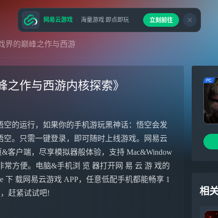
网易云游戏
海量游戏 即点即玩
立刻前往
戏界的巅峰之作与西游
峰之作与西游内核探索》
悟空的运行，如果你的手机游玩黑神话：悟空会发
悟空。只需一键登录，即可随时上线游戏。网易云
页&客户端，尽享模拟器般体验，支持 Mac&Window
非常方便。电脑&手机浏 览 器打开网 易 云 游 戏的
ore 下 载网易云游戏 APP，任意低配手机都能畅享 1
相
便，赶紧试试吧!