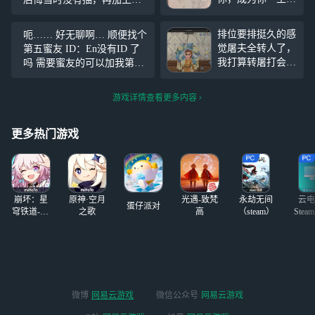
桎梏” （os文案是
前资源不太足 祭司一限明日
早就想好了，因为
之辉的时候还没有玩第五，
排位要排挺久的感
呃…… 好无聊啊… 顺便找个
画的时候感觉肿瘤
惊鸿和卡门也是这么错过的
觉屠夫全转人了，
第五蜜友 ID：En没有ID 了
像手指在掐渔的脖
现在正在攒钱买祭司虚妄in
我打算转屠打会爱
吗 需要蜜友的可以加我第五
子，没有恶意，我
g…… 8月20日
哭鬼，最近在练先
好友哦^_^！
单纯不太会表达）
知和魔术师，感觉
渔女，想画的还剩
游戏详情查看更多内容
好好玩 玩空军手
p5
#同人创作#
参考
感莫名的好，虽然
p6 遮半张脸鬼
是匹配吧，但调香
更多热门游戏
那些现在打得很稀
烂，也许我该尝试
一些新的角色
崩坏：星
原神·空月
光遇-致梵
永劫无间
云电
蛋仔派对
穹铁道-4.4
之歌
高
（steam）
Stea
版本
启
微博
网易云游戏
微信公众号
网易云游戏