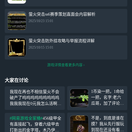
萤火突击ss6赛季策划直面会内容解析
2025/10/23 15:01
萤火突击防外挂攻略与举报流程详解
2025/10/15 15:01
游戏详情查看更多内容
大家在讨论
1币染一把，1命给
我现在再也不相信萤火不会
一把，名字:老六
破产了呜呜呜呜呜呜呜呜呜
瓜哥，加了评论发
我我我现在0元我怎么活啊呜
自己名，14r永久
呜呜呜不想玩了有人带吗呜
帮染加赠1箱南瓜
呜呜呜
不是，到底是谁在
#网易游戏全家桶#
456级甲全
小鬼(49个)和一个
摸？我从先行服玩
有直接起飞，穿着六级甲去
小杂，一般中午1
到现在还没有看
打新出的金字塔，木乃伊里