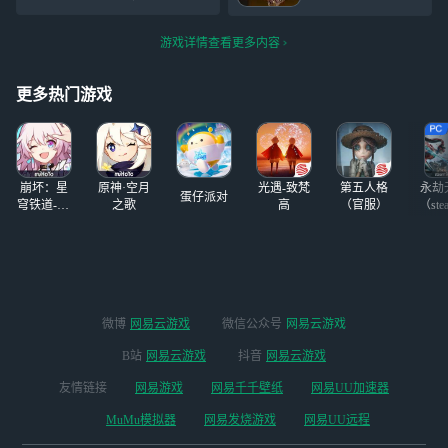
2.30~1.00，下午7.
到。 我记的当时
面有大金直接起飞好吧成功
00后在
还是用电脑玩先行
撤离直接钻了好吧，赚了不
游戏详情查看更多内容
服。 什么时候才
知道多少大金已经箱了，拿
能出啊？
去卖卖了几千万
更多热门游戏
崩坏：星
原神·空月
光遇-致梵
第五人格
永劫
蛋仔派对
穹铁道-4.4
之歌
高
（官服）
（ste
版本
微博
网易云游戏
微信公众号
网易云游戏
B站
网易云游戏
抖音
网易云游戏
友情链接
网易游戏
网易千千壁纸
网易UU加速器
MuMu模拟器
网易发烧游戏
网易UU远程