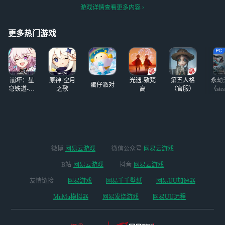
帮染加赠1箱南瓜
了，再也不玩红区了
游戏详情查看更多内容
小鬼(49个)和一个
小杂，一般中午1
2.30~1.00，下午7.
更多热门游戏
00后在
崩坏：星
原神·空月
光遇-致梵
第五人格
永劫
蛋仔派对
穹铁道-4.4
之歌
高
（官服）
（ste
版本
微博
网易云游戏
微信公众号
网易云游戏
B站
网易云游戏
抖音
网易云游戏
友情链接
网易游戏
网易千千壁纸
网易UU加速器
MuMu模拟器
网易发烧游戏
网易UU远程