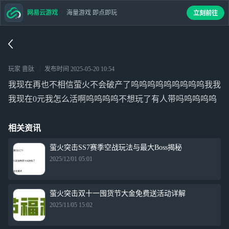
网易云游戏
海量游戏 即点即玩
立刻前往
玩家 啬肽
发布时间
2025-05-20 10:54
我现在再也不相信萤火不会破产了呜呜呜呜呜呜呜呜呜我我
我现在0元我怎么活啊呜呜呜呜不想玩了有人带吗呜呜呜呜
相关资讯
萤火突击SS7赛季空战玩法与最大Boss揭秘
2025/12/01 05:01
萤火突击双十一囤货节大金免费送活动详解
2025/11/05 15:02