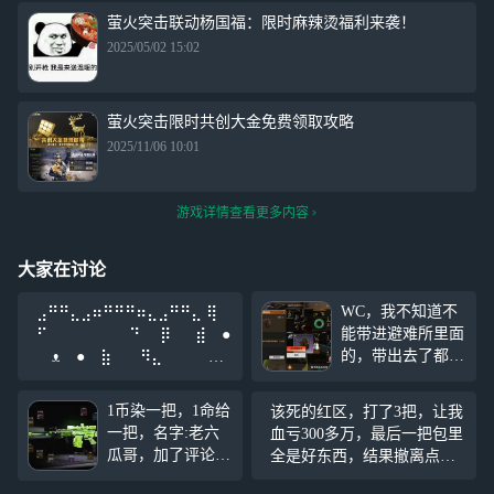
萤火突击联动杨国福：限时麻辣烫福利来袭！
2025/05/02 15:02
萤火突击限时共创大金免费领取攻略
2025/11/06 10:01
游戏详情查看更多内容
大家在讨论
WC，我不知道不
⣠⠛⠛⣄⣠⠶⠛⠛⠛⠶⣄⣠⠛⠛⣄ ⢿
能带进避难所里面
⠋ ⠙ ⡿ ⣾ ●
的，带出去了都没
ᴥ ● ⣷ ⠻⣄
了 （我可以带出
⣠⠟ ⣠⡿ ⢿⣄ ⠙⠛⠋
局外查看，然后再
1币染一把，1命给
该死的红区，打了3把，让我
带进局内出售）
一把，名字:老六
血亏300多万，最后一把包里
瓜哥，加了评论发
全是好东西，结果撤离点有
自己名，14r永久
老六，最终还是替别人打工