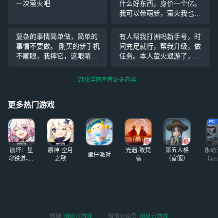
一次萤火吧
什么好东西，身价一个亿。
我可以带萌新，萤火我也不
打算怎么玩了。等我先吧猫
和老鼠追风汤姆干上标，可
复杂的事情简单做，简单的
有人帮我打洲吗新手号，时
以选一个人送科技星环法
事情不要做。 刚买的新手机
间充足就行，帮我升级，做
老。
不顺眼，我摔它，这眼睛歪
任务。本人萤火退游了，每
我他挖他，挖错啦，不过没
天帮我打可以在周六日送命
事 厕所里有人不冲的奥利
运币，三角洲九格做好送能
游戏详情查看更多内容
给，我吃它吃完有点恶心，
源生矿或直升飞机或战斗机
我吐他吐完再看见他，我再
啥的
更多热门游戏
吃它，我吐他，我再吃它！
妈妈
崩坏：星
原神·空月
光遇-致梵
第五人格
永劫
蛋仔派对
穹铁道-4.4
之歌
高
（官服）
（ste
版本
微博
网易云游戏
微信公众号
网易云游戏