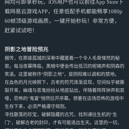
网均可即享秒玩，iOS用户也可以前往App Store下
载网易云游戏APP，任意低配手机都能畅享1080p
60帧顶级游戏画质，一键开始秒玩！非常方便，
赶紧试试吧！
阴影之地冒险预兆
据传，在那座孤城的深巷中藏匿着一个令人毛骨悚然的秘
密。每当夜幕降临，黑暗中便会传出低沉的呢喃声和阴森的
笑语。这里被称作“阴影之地”，是阴阳难以调和的禁地。
在血色的月光映照下，古老的符咒逐渐显现，空间似乎被撕
裂开来，幽魂与恶鬼纷纷从地底钻出，伴随着阵阵钟声和哀
嚎，恐怖的“鬼宴”悄然拉开序幕。想要在这场恐怖的游戏中
生存下来，必须严格遵守规则。
寻找散落的珍宝，破解隐藏的古咒，找到通往生机的“生
门”，破解古老的封印，才有可能逃出生天。这里的一切，