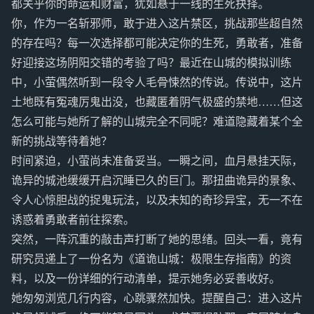
都关乎你的命运和财富，犹如悬于一线的生死抉择。
你，作为一名斩邪师，敢于进入这片禁区，挑战那些超自然
的存在吗？每一次选择都可能决定你的生死，勇敢者，准备
好迎接这场阴阳交错的考验了吗？最近在山城的模拟训练
中，小萤偶然听到一段令人毛骨悚然的传说。传说中，这片
土地既有冤魂厉鬼出没，也藏匿着阴气极盛的禁地……但这
怎么可能与她所了解的山城完全不同呢？难道隐藏着某个全
新的挑战等待着她？
时间紧迫，小萤尚未准备妥当。一瞬之间，血月悬挂天际，
诡异的城池缓缓开启沉睡已久的巨门。那扭曲诡异的景象、
令人心惊胆战的捉鬼玩法，以及未知的奇珍异宝，无一不在
诱惑着勇敢者前往探索。
突然，一阵沉重的敲击声打断了她的思绪。回头一看，竟有
研究员递上了一份名为《道诡山城：极限生存指南》的资
料，以及一份详细的行动清单，提示她务必妥善收好。
她匆匆浏览几行内容，心跳骤然加快。提醒自己：进入这片