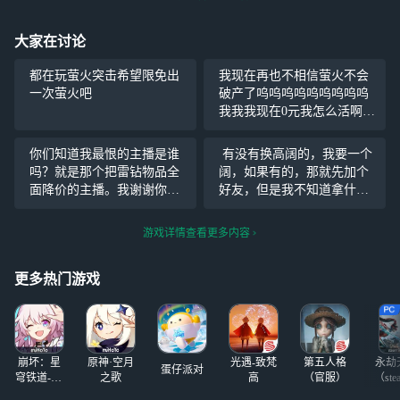
大家在讨论
都在玩萤火突击希望限免出
我现在再也不相信萤火不会
一次萤火吧
破产了呜呜呜呜呜呜呜呜呜
我我我现在0元我怎么活啊呜
呜呜呜不想玩了有人带吗呜
呜呜呜
你们知道我最恨的主播是谁
有没有换高阔的，我要一个
吗？就是那个把雷钻物品全
阔，如果有的，那就先加个
面降价的主播。我谢谢你
好友，但是我不知道拿什么
哦。我的离钻币能卖两千
跟你们换，所以你们是要什
万。集齐64个就能买一只诺
么？（本人不先，但绝对诚
游戏详情查看更多内容
亚。他妈现在只能卖100万，
心换）
我要集齐120个，你让我难度
更多热门游戏
翻倍。
崩坏：星
原神·空月
光遇-致梵
第五人格
永劫
蛋仔派对
穹铁道-4.4
之歌
高
（官服）
（ste
版本