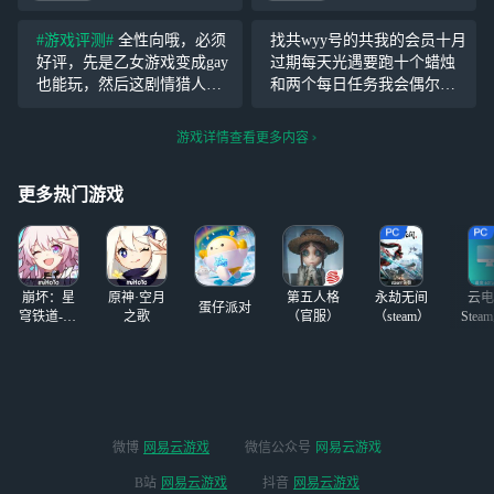
（龙骨）很甜的小
本是打算让我一下
情侣呀，喂喂喂碰
卡鞋的攻略的，上
#游戏评测#
全性向哦，必须
找共wyy号的共我的会员十月
到卡卡和龙骨的时
游戏试了一下，结
好评，先是乙女游戏变成gay
过期每天光遇要跑十个蜡烛
候不一定是龙卡
果卡成了，我简直
也能玩，然后这剧情猎人小
和两个每日任务我会偶尔上
啊，可能还会是卡
是个天才⌯ᵔᗜᵔ⌯ಣ
姐爱上仇人，来一场入室抢
线明天或者后天会回答对了
龙啊！（渐渐失去
7周年的那个斗篷
劫的爱还倒追，我呸！这第
如果要玩光遇的话只能玩我
游戏详情查看更多内容
生命体征）
有点心动，在犹豫
六位男主还丑爆了！把人弄
的号或者渠道服我的号是游
ing (os
去当猎人小姐打流浪体，一
客模式我怕意外
更多热门游戏
打一个不吱声，然后充钱搞
崩坏：星
原神·空月
第五人格
永劫无间
云电
蛋仔派对
穹铁道-4.4
之歌
（官服）
（steam）
Stea
版本
启
微博
网易云游戏
微信公众号
网易云游戏
B站
网易云游戏
抖音
网易云游戏