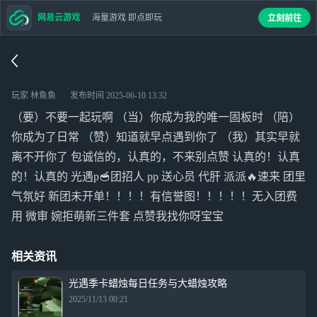
网易云游戏
海量游戏 即点即玩
立刻前往
玩家 林鱼鱼
发布时间
2025-06-10 13:32
（要）不要一起玩啊 （当）你成为我的唯一固板时 （陪）
你成为了日常 （赞）知道就早点遇到你了 （我）其实早就
离不开你了 包诚信的，认真的，不来别点赞 认真的！认真
的！认真的 光遇p🥣团招人 pp 送心员 代肝 派派🔥速来 团里
气氛好 新团未开单！！！！有信誉图！！！！！无入团费
用 微审 婉拒萌新三件套 点赞我找你呀宝宝
相关资讯
光遇季卡蜡烛每日任务与大蜡烛攻略
2025/11/13 00:21