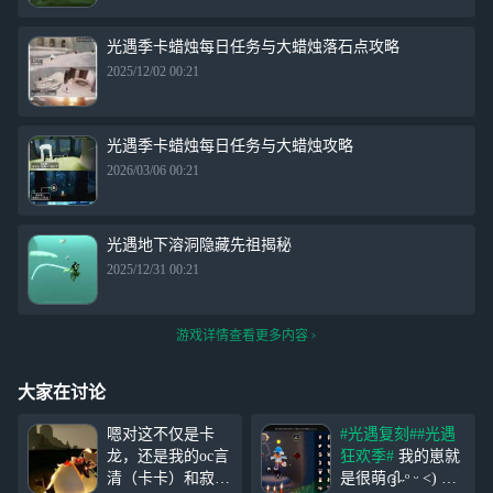
光遇季卡蜡烛每日任务与大蜡烛落石点攻略
2025/12/02 00:21
光遇季卡蜡烛每日任务与大蜡烛攻略
2026/03/06 00:21
光遇地下溶洞隐藏先祖揭秘
2025/12/31 00:21
游戏详情查看更多内容
大家在讨论
嗯对这不仅是卡
#光遇复刻#
#光遇
龙，还是我的oc言
狂欢季#
我的崽就
清（卡卡）和寂九
是很萌ദ്ദി˶ᵒ ᵕ ˂) 原