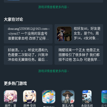
游戏详情查看更多内容
大家在讨论
给好友dd，好友是
doucang53593812@163.com--
女生，是个0，周
-ciyou17 一个没用的盲盒号
岁14，d女对象。
谁要就拿去吧 改绑了记得说
要周岁15~16岁，
一声
要常驻花环，杏花
好崩溃。。。听说光遇和九
隔壁班来一个正太 他靠正太
或书虫，希望是个
色鹿要二次联动了，兴致冲
扭腰吸引了很多妹子 我们都
温柔款的，搞纯爱
冲去给无翼做任务。最后一
扭不过他 怎么办 可是我早就
个任务是撞冥龙，每次我马
不扭了 她也在 把老子领带拿
上快碰到冥龙了结果这个九
过来。 左边画个虫虫 右边画
游戏详情查看更多内容
色鹿一直给我撞天上。结果
个龙龙 不要对我凶凶 我的心
最后任务也没做完。好崩
会痛痛
更多热门游戏
溃。。。命运你假糍粑，命
运你阿帕次
崩坏：星
原神·空月
第五人格
永劫无间
云电