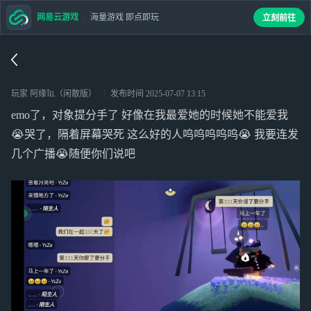
网易云游戏
海量游戏 即点即玩
立刻前往
玩家 阿缘℡（闲散版）
发布时间
2025-07-07 13:15
emo了，对象提分手了 好像在我最爱她的时候她不能爱我
😭哭了，隔着屏幕哭死 这么好的人呜呜呜呜呜😭 我要连发
几个广播😭随便你们说吧