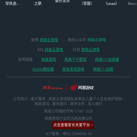
蛋仔派对
穹铁道-4.4
之歌
（官服）
（steam）
Stea
版本
启
微博
网易云游戏
微信公众号
网易云游戏
B站
网易云游戏
抖音
网易云游戏
友情链接
网易游戏
网易千千壁纸
网易UU加速器
MuMu模拟器
网易发烧游戏
网易UU远程
公司简介
-
客户服务
-
网易云游戏隐私政策及儿童个人信息保护规则
-
网易游戏
-
联系我们
-
商务合作
-
加入我们
网易公司版权所有 ©1997-2026
网络游戏行业防沉迷自律公约
点击查看家长关爱平台 >
ICP备案：粤B2-20090191-18