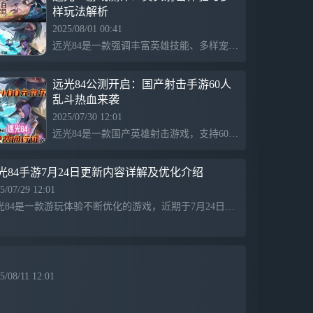
样玩法解析
2025/08/01 00:41
远光84是一款强调丰富英雄技能、多样宠物系统和真实射击体验的多人战斗游戏，融合60人大逃杀、自由混战和组队竞技，载具策略性强，玩法多样，操作流畅，适合喜欢射击和策略对战的玩家。
远光84公测开启：国产射击手游60人
乱斗热血来袭
2025/07/30 12:01
远光84是一款国产英雄射击游戏，支持60人乱斗、无限复活和多样战术，提供公平竞技体验。游戏福利丰富，包括预约奖励、免费通行证和英雄“诺拉”。特色玩法包括都市高楼刚枪、宠物战术搭配和真实打击感，结合暴力美学，带来激烈紧张的战斗体验，PC和移动端同步上线。
光84手游7月24日更新内容详解及优化介绍
5/07/29 12:01
远光84是一款游玩体验不断优化的游戏，近期于7月24日进行了服务器停机更新，主要提升了移动端性能，新增第一人称手部模型显示、震动效果和交互装置操作时间调整，并对角色平衡性进行了多项调整，包括桃桃、幻影和魁斗的技能和伤害效果，以增强游戏趣味性和平衡性。
5/08/11 12:01