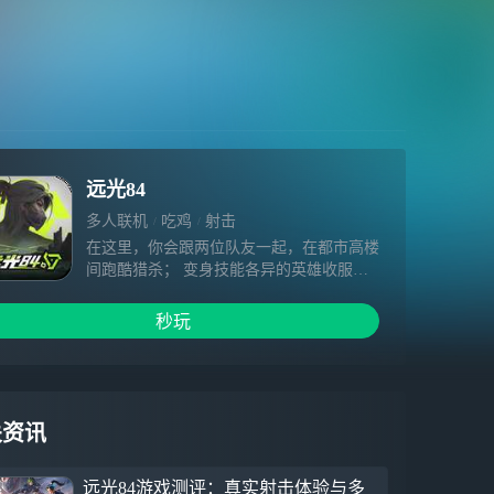
远光84
多人联机
吃鸡
射击
在这里，你会跟两位队友一起，在都市高楼
间跑酷猎杀； 变身技能各异的英雄收服宠
物叭嘀，打造百种战术组合，与对手拼枪博
弈；无限复活机制助你放肆猛攻，暴力破
秒玩
甲！只要你敢来，就能在此创造全新的射击
战术，绝杀吃鸡！
关资讯
远光84游戏测评：真实射击体验与多