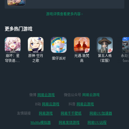
游戏详情查看更多内容
更多热门游戏
崩坏：星
原神·空月
光遇-致梵
第五人格
永劫
蛋仔派对
穹铁道-4.4
之歌
高
（官服）
（ste
版本
微博
网易云游戏
微信公众号
网易云游戏
B站
网易云游戏
抖音
网易云游戏
友情链接
网易游戏
网易千千壁纸
网易UU加速器
MuMu模拟器
网易发烧游戏
网易UU远程