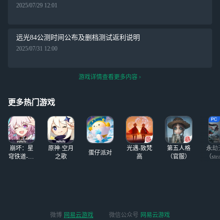
2025/07/29 12:01
远光84公测时间公布及删档测试返利说明
2025/07/31 12:00
游戏详情查看更多内容
更多热门游戏
崩坏：星
原神·空月
光遇-致梵
第五人格
永劫
蛋仔派对
穹铁道-4.4
之歌
高
（官服）
（ste
版本
微博
网易云游戏
微信公众号
网易云游戏