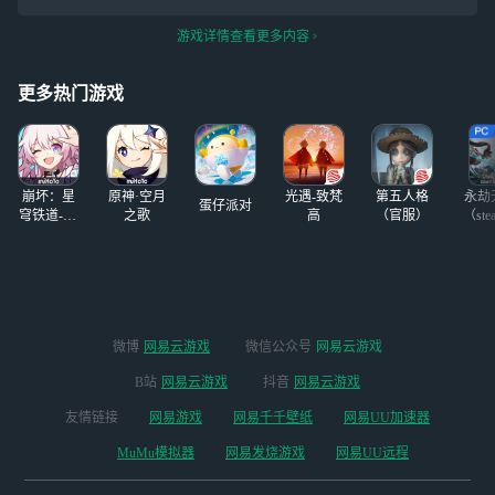
游戏详情查看更多内容
更多热门游戏
崩坏：星
原神·空月
光遇-致梵
第五人格
永劫
蛋仔派对
穹铁道-4.4
之歌
高
（官服）
（ste
版本
微博
网易云游戏
微信公众号
网易云游戏
B站
网易云游戏
抖音
网易云游戏
友情链接
网易游戏
网易千千壁纸
网易UU加速器
MuMu模拟器
网易发烧游戏
网易UU远程