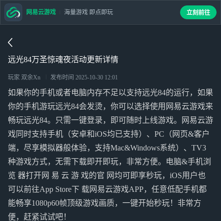
网易云游戏
海量游戏 即点即玩
立刻前往
远光84万圣惊魂夜活动更新详情
玩家 双余Xn
发布时间
2025-10-30 12:01
如果你的手机或者电脑内存不足以支持远光84的运行，如果
你的手机游玩远光84会发烫，你可以选择使用网易云游戏来
畅玩远光84。只需一键登录，即可随时上线游戏。网易云游
戏同时支持手机（安卓和iOS均已支持）、PC（网页&客户
端，尽享模拟器般体验，支持Mac&Windows系统）、TV3
种游戏方式，无需下载即开即玩，非常方便。电脑&手机浏
览 器打开网 易 云 游 戏的官 网均可即享秒玩，iOS用户也
可以前往App Store下 载网易云游戏APP，任意低配手机都
能畅享1080p60帧顶级游戏画质，一键开始秒玩！非常方
便，赶紧试试吧！