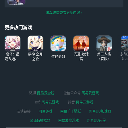
游戏详情查看更多内容
更多热门游戏
崩坏：星
原神·空月
光遇-致梵
第五人格
永劫
蛋仔派对
穹铁道-4.4
之歌
高
（官服）
（ste
版本
微博
网易云游戏
微信公众号
网易云游戏
B站
网易云游戏
抖音
网易云游戏
友情链接
网易游戏
网易千千壁纸
网易UU加速器
MuMu模拟器
网易发烧游戏
网易UU远程