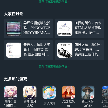
游戏详情查看更多内容
大家在讨论
异环公测前瞻兑换
血界的简介，有木
码： YHNOWTOE
有好心人给点修改
NJOY YHNANAL
建议 他，陆仁
LYGO YHOB0423
乙，一个没什么存
兑换码结束时间为
在感的小人物，在
普通人：捧腹大笑
朗日之墓：2022～
2026年5月7日23：
一个不怎么重要的
高手：偷偷笑 嘉
2026 首先嘛……
59 异环预下载时
夜晚，死了。
豪:差点绷住 神：
感谢绿云陪伴的这
间为2026年4月21
灵魂被黑白无常
勉强绷住 老绷
四年 现在是真退
日9：00 异环公测
所忽视，生死簿上
家：嘴角上扬
云了，现实中一堆
时间为20
也不曾写过他的名
游戏详情查看更多内容
我：轻快绷住，松
事要忙，还有不少
字，被遗忘的灵魂
弛绷住，舒缓绷
要考虑的，在这上
在万
住，安逸绷住，自
面也认识了不少朋
更多热门游戏
在绷住，悠闲绷
友，同时也感谢你
住，悠然绷住，闲
们这些年的陪伴，
适绷住，惬意绷
就酱紫，走啦 （
住，舒畅绷住，畅
崩坏：星
原神·空月
光遇-致梵
第五人格
永劫
快绷住，舒坦绷
蛋仔派对
穹铁道-4.4
之歌
高
（官服）
（ste