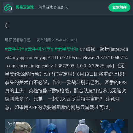
网易云游戏
海量游戏 即点即玩
立刻前往
玩家 骑着蜗牛追
发布时间
2025-08-19 10:51
#云手机#
#云手机分享#
#无畏契约#
👉点我一起玩[https://dli
ed4.myapp.com/myapp/1111677210/cos.release-76373/10040714
_com.tencent.tmgp.codev_h3877905_1.0.0_X7P62S.apk] 《无
畏契约:源能行动》现已官宣定档！8月19日即将重磅上线！
拳头的美术自不必说，作为一款战斗射击游戏，瓦手的FPS
真的上头！英雄技能+硬核枪战，配合队友打战术比无脑突
突刺激多了。兄弟，一起加入瓦罗兰特宇宙吗？ 注意注
意，如果用APP的话要最新版的网易云游戏才可以。