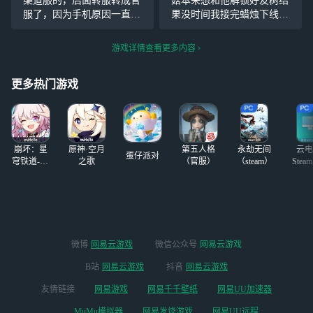
渠道服的，后面转服转成官
菇本来想和他解锁好友树结
总氪金礼包的话应
也可牵手 有意向
服了，因为手机原因一直在
果没时间我接完蜡烛下线了
该是有70多吧接近
丝 可先付定金，
网易云游戏上登录的。转服
对不起呆菇我不是想骗你的
80
安官
之后也一直没有什么问题。
蜡烛我明天绝对给你补回来
游戏详情查看更多内容
但是我前两天下载了网易官
#光遇夏之日#
服，想登录大号，但是登上
更多热门游戏
去是新号。我看了一下登录
崩坏：星
原神·空月
第五人格
永劫无间
云电
蛋仔派对
穹铁道-4.4
之歌
（官服）
（steam）
Stea
版本
启
微博
网易云游戏
微信公众号
网易云游戏
B站
网易云游戏
抖音
网易云游戏
友情链接
网易游戏
网易千千壁纸
网易UU加速器
MuMu模拟器
网易发烧游戏
网易UU远程