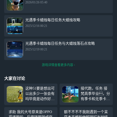
2026/01/26 05:40
光遇季卡蜡烛每日任务大蜡烛攻略
2025/12/16 00:21
光遇季卡蜡烛每日任务与大蜡烛落石点攻略
2025/12/19 00:21
游戏详情查看更多内容
大家在讨论
这种51要是想出可
接代跑，任务 接
以出多少一张会有
梵高季毕业，分
吗毕竟是动作好像
有季卡和无季卡
基本都有先祖全图
不会动号的东西，
收集叫声的话好像
遇到好友会说不是
求助 我的大号原来是OPPO
额不不不不我刚遇到一个呆
也差一两个就满了
本人 全程录像，