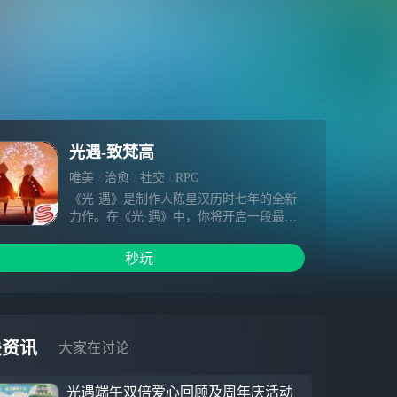
光遇-致梵高
唯美
治愈
社交
RPG
《光·遇》是制作人陈星汉历时七年的全新
力作。在《光·遇》中，你将开启一段最暖
心纯粹的社交冒险体验。清新治愈的唯美画
风，不期而遇的真挚美好，柔美的风云间充
秒玩
满着温暖与感动，唤醒你心中最柔软的部
分。这是一场拥抱自由和温暖的云端之旅。
与你心爱的人们携手，在这座旷世的天空王
国中翱翔，爱的力量将支持你一路前行。
关资讯
大家在讨论
光遇端午双倍爱心回顾及周年庆活动