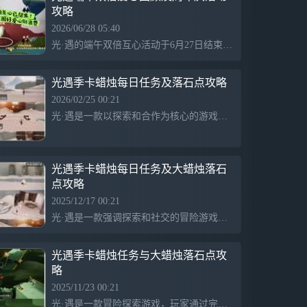
攻略
2026/06/28 05:40
光·遇的端午双倍互心活动于6月27日结束，玩家们在最后时刻互赠爱心，为七周年庆储备资源。期待已久的AR实景相机功能正在逐步解锁，玩家可创作精彩拍照作品。6月28日，官方提供了云野圣岛红石的刷新位置与时段，玩家可通过定点蹲守来获取升华蜡烛，为周年庆做好准备，建议组队进行任务以应对干扰。
光遇季卡蜡烛每日任务及落石点攻略
2026/02/25 00:21
光·遇是一款以探索和合作为核心的游戏，提供丰富的每日任务和季卡蜡烛玩法，玩家通过完成任务收集蜡烛用以解锁内容，游戏强调社交互动和探索未知世界，内容多样而富有趣味。
光遇季卡蜡烛每日任务及大蜡烛落石
点攻略
2025/12/17 00:21
光·遇是一款强调探索和社交的冒险游戏，提供季卡蜡烛每日任务和大蜡烛落石点等内容，玩家通过完成任务不断获取奖励，体验丰富的游戏世界。
光遇季卡蜡烛任务与大蜡烛落石点攻
略
2025/11/23 00:21
光·遇是一款冒险探索游戏，玩家通过完成每日季卡蜡烛任务获取蜡烛和奖励，攻略信息由微博sky光遇超话提供，内容包括大蜡烛落石点等实用攻略。