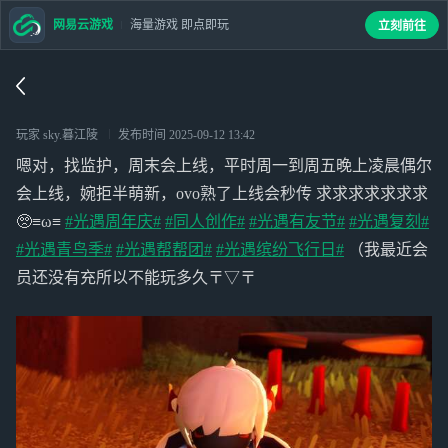
网易云游戏
海量游戏 即点即玩
立刻前往
玩家 sky.暮江陵
发布时间
2025-09-12 13:42
嗯对，找监护，周末会上线，平时周一到周五晚上凌晨偶尔
会上线，婉拒半萌新，ovo熟了上线会秒传 求求求求求求求
🥺≡ω≡
#光遇周年庆#
#同人创作#
#光遇有友节#
#光遇复刻#
#光遇青鸟季#
#光遇帮帮团#
#光遇缤纷飞行日#
（我最近会
员还没有充所以不能玩多久〒▽〒