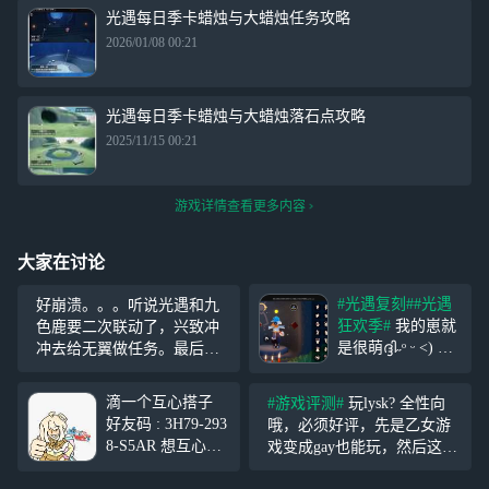
光遇每日季卡蜡烛与大蜡烛任务攻略
2026/01/08 00:21
光遇每日季卡蜡烛与大蜡烛落石点攻略
2025/11/15 00:21
游戏详情查看更多内容
大家在讨论
#光遇复刻#
#光遇
好崩溃。。。听说光遇和九
狂欢季#
我的崽就
色鹿要二次联动了，兴致冲
是很萌ദ്ദി˶ᵒ ᵕ ˂) 原
冲去给无翼做任务。最后一
本是打算让我一下
个任务是撞冥龙，每次我马
卡鞋的攻略的，上
上快碰到冥龙了结果这个九
滴一个互心搭子
#游戏评测#
玩lysk? 全性向
游戏试了一下，结
色鹿一直给我撞天上。结果
好友码 : 3H79-293
哦，必须好评，先是乙女游
果卡成了，我简直
最后任务也没做完。好崩
8-S5AR 想互心的
戏变成gay也能玩，然后这剧
是个天才⌯ᵔᗜᵔ⌯ಣ
溃。。。命运你假糍粑，命
可以直接加哦
情猎人小姐爱上仇人，来一
7周年的那个斗篷
运你阿帕次