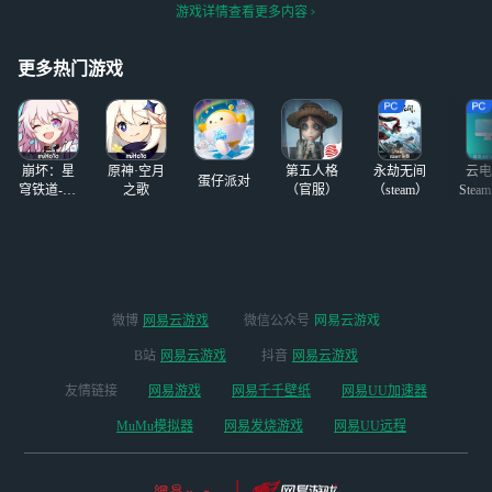
（备注我ID ） 下
场入室抢劫的爱还倒追，我
有点心动，在犹豫
游戏详情查看更多内容
方是我和亲友合绘
呸！这第六位男主还丑爆
ing (os
的梗图（擎天柱是
了！把人弄去当猎人小姐打
她画的，另外一个
更多热门游戏
流浪体，一打一个不吱
是我的自设不过掉
了一点锚点）
崩坏：星
原神·空月
第五人格
永劫无间
云电
蛋仔派对
穹铁道-4.4
之歌
（官服）
（steam）
Stea
版本
启
微博
网易云游戏
微信公众号
网易云游戏
B站
网易云游戏
抖音
网易云游戏
友情链接
网易游戏
网易千千壁纸
网易UU加速器
MuMu模拟器
网易发烧游戏
网易UU远程