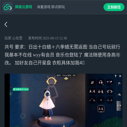
网易云游戏
海量游戏 即点即玩
立刻前往
玩家 心化雪
发布时间
2025-09-15 12:38
共号 要求：日出十白蜡＋六季蜡无需返图 当自己号玩就行
我基本不在线 wyy有会员 音乐也登陆了 魔法随便用身高🉑
改。 加好友自己开星盘 衣柜具体加我4⃣️