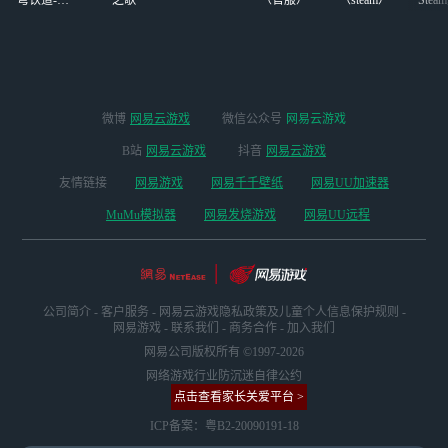
版本
启
微博
网易云游戏
微信公众号
网易云游戏
B站
网易云游戏
抖音
网易云游戏
友情链接
网易游戏
网易千千壁纸
网易UU加速器
MuMu模拟器
网易发烧游戏
网易UU远程
公司简介
-
客户服务
-
网易云游戏隐私政策及儿童个人信息保护规则
-
网易游戏
-
联系我们
-
商务合作
-
加入我们
网易公司版权所有 ©1997-2026
网络游戏行业防沉迷自律公约
点击查看家长关爱平台 >
ICP备案：粤B2-20090191-18