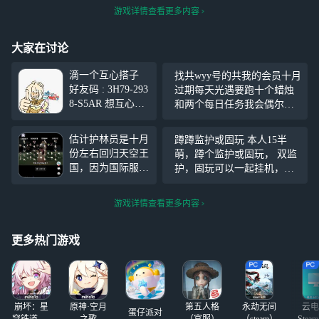
游戏详情查看更多内容
大家在讨论
滴一个互心搭子
找共wyy号的共我的会员十月
好友码 : 3H79-293
过期每天光遇要跑十个蜡烛
8-S5AR 想互心的
和两个每日任务我会偶尔上
可以直接加哦
线明天或者后天会回答对了
（备注我ID ） 下
如果要玩光遇的话只能玩我
估计护林员是十月
蹲蹲监护或固玩 本人15半
方是我和亲友合绘
的号或者渠道服我的号是游
份左右回归天空王
萌，蹲个监护或固玩， 双监
的梗图（擎天柱是
客模式我怕意外
国，因为国际服的
护，固玩可以一起挂机，上
她画的，另外一个
最高票数先祖约定
线时间不固定，除光遇还玩
是我的自设不过掉
十月份回归，国服
王者蛋仔迷你，不卡年龄不
了一点锚点）
游戏详情查看更多内容
国际服的周年庆同
卡建模，但监护要比我会玩
一天开始结束。
最后国服确定本次
更多热门游戏
集体复刻为筑巢季
先祖，复刻时间未
公布。 光遇国服
的四位元老级先
崩坏：星
原神·空月
第五人格
永劫无间
云电
祖，螃蟹舞
蛋仔派对
穹铁道-4.4
之歌
（官服）
（steam）
Stea