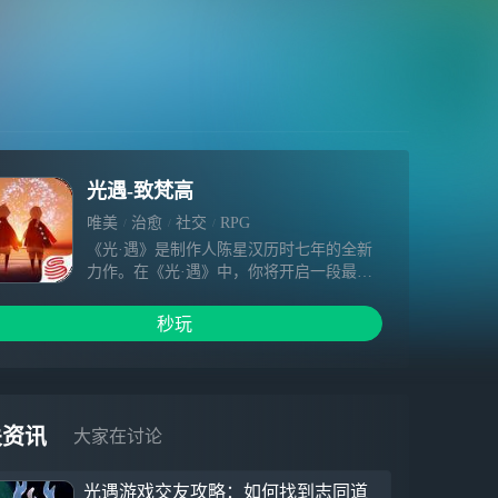
光遇-致梵高
唯美
治愈
社交
RPG
《光·遇》是制作人陈星汉历时七年的全新
力作。在《光·遇》中，你将开启一段最暖
心纯粹的社交冒险体验。清新治愈的唯美画
风，不期而遇的真挚美好，柔美的风云间充
秒玩
满着温暖与感动，唤醒你心中最柔软的部
分。这是一场拥抱自由和温暖的云端之旅。
与你心爱的人们携手，在这座旷世的天空王
国中翱翔，爱的力量将支持你一路前行。
关资讯
大家在讨论
光遇游戏交友攻略：如何找到志同道