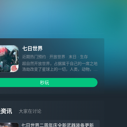
七日世界
近期热门预约
开放世界
末日
生存
多人联机
超自然开放世界，占据属于自己的一席之地
浩劫改变了星球上的一切，人类，动物，植
物....所有生命体都被神秘的外来物质--“星
尘”所侵入。作为一个“进化者”，你对星尘
秒玩
的抵御能力远甚常人，但这并不意味你是安
全的。在末日中你可以作为独狼求生，或者
联合其他人一同战斗，建造，探索。当世界
陷入了末日的混沌之时，你是我们最后的希
望。占据自己的一席之地找回旧日世界。
关资讯
大家在讨论
异常入侵，时刻挑战你的生存极限你在一片
荒野中醒来，饥渴难耐，周遭的瓜果与流水
七日世界二周年庆全新武器装备更新
触手可及，却隐现诡异的蓝光--这些被星尘