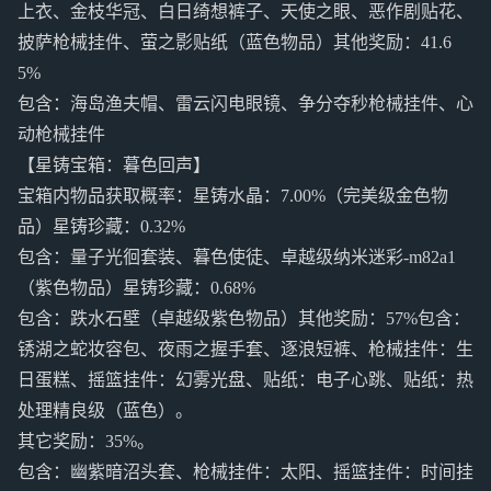
上衣、金枝华冠、白日绮想裤子、天使之眼、恶作剧贴花、
披萨枪械挂件、萤之影贴纸（蓝色物品）其他奖励：41.6
5%
包含：海岛渔夫帽、雷云闪电眼镜、争分夺秒枪械挂件、心
动枪械挂件
【星铸宝箱：暮色回声】
宝箱内物品获取概率：星铸水晶：7.00%（完美级金色物
品）星铸珍藏：0.32%
包含：量子光徊套装、暮色使徒、卓越级纳米迷彩-m82a1
（紫色物品）星铸珍藏：0.68%
包含：跌水石壁（卓越级紫色物品）其他奖励：57%包含：
锈湖之蛇妆容包、夜雨之握手套、逐浪短裤、枪械挂件：生
日蛋糕、摇篮挂件：幻雾光盘、贴纸：电子心跳、贴纸：热
处理精良级（蓝色）。
其它奖励：35%。
包含：幽紫暗沼头套、枪械挂件：太阳、摇篮挂件：时间挂