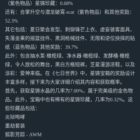
（紫色物品）星铸珍藏：0.68%
还有：合掌升空与潜龙破霄-scar（紫色物品）和其他奖励：
52.3%
其它包括：夏日聚会发型、刺铆锋芒上衣、虚妄骇客面具、
失落金果的摇篮挂件、黑洞枪械挂件、无限和逆位抉择的贴
纸（蓝色物品）其他奖励：39.7%
此外：包含抽水泵·橄榄绿、净水器·橄榄绿、发酵桶·橄榄
绿，令人放松的舞台，黑白方格短裤，芝星漫游凉鞋，以及
涂彩：爱神来临。在《七日世界》中，星铸宝箱的奖励设计
丰富多样，接下来为大家详细介绍其内容和获取概率。
首先，获取星铸水晶的几率为7.00%，属于完美级的金色物
品。此外，宝箱中也有稀有的星铸珍藏，几率为0.32%。这
些珍藏品包括：
炎狱咆哮
墨劫套装
狐影芳踪 - AWM