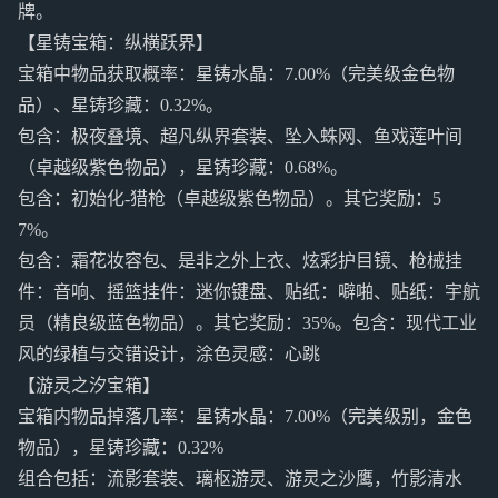
牌。
【星铸宝箱：纵横跃界】
宝箱中物品获取概率：星铸水晶：7.00%（完美级金色物
品）、星铸珍藏：0.32%。
包含：极夜叠境、超凡纵界套装、坠入蛛网、鱼戏莲叶间
（卓越级紫色物品），星铸珍藏：0.68%。
包含：初始化-猎枪（卓越级紫色物品）。其它奖励：5
7%。
包含：霜花妆容包、是非之外上衣、炫彩护目镜、枪械挂
件：音响、摇篮挂件：迷你键盘、贴纸：噼啪、贴纸：宇航
员（精良级蓝色物品）。其它奖励：35%。包含：现代工业
风的绿植与交错设计，涂色灵感：心跳
【游灵之汐宝箱】
宝箱内物品掉落几率：星铸水晶：7.00%（完美级别，金色
物品），星铸珍藏：0.32%
组合包括：流影套装、璃枢游灵、游灵之沙鹰，竹影清水