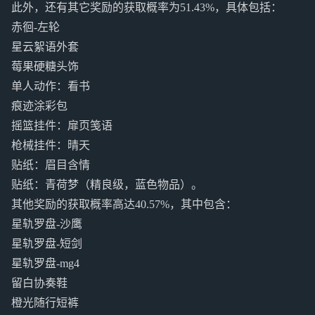
此外，还有其它奖励的获取概率为51.43%，具体包括：
赤徊-左轮
星云絮语外套
莓果硬糖头饰
单人动作：看书
痕迹涂彩包
摇篮挂件：扉页笺语
枪械挂件：晴天
贴纸：眉目含情
贴纸：青荷梦（精良级，蓝色物品）。
其他奖励的获取概率高达40.57%，其中包含：
星轨罗盘-沙鹰
星轨罗盘-短剑
星轨罗盘-mg4
留白协奏鞋
橙光随行短裤