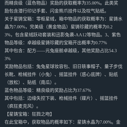
而精良级（蓝色物品）奖励的获取概率为35.00%。此类奖
励包含潜行印记手套、闪金熊爪挂件以及叹气贴纸。
关于星铸宝箱：零枢星绒，箱中物品的获取概率为：星铸水
晶为7.00%，完美级（黄金物品）星铸珍藏的概率为0.2
3%，包含星绒跃动套装和迅影兔袭-AA12等物品。3、紫色
物品等级：卓越级星铸珍藏的宝箱开出概率为0.77%
其中包含：配方——元兔座舱卓越级，其他奖励占比54.3
3%
奖励物品包括：兔兔星球妆容包、旧日轶事帽子、量子步伐
长靴、枪械挂件（小兔）、摇篮挂件（惑心底牌）、贴纸
（放松）、贴纸（南瓜）。
蓝色物品等级：精良级的奖励占比为37.67%
其中包括：边缘失控下装、枪械挂件（碟片）、摇篮挂件
（疯狂麦克风）。
【星铸宝箱：狂戮之吻】
在此宝箱中，获取物品的概率如下：星铸水晶为7.00%。金