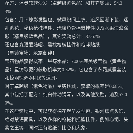
配方：浮灵软软沙发（卓越级紫色品）和其它奖励：54.3
3%
包含：月下瑰影发型包、微风织间上衣、追风回潮下装、迷
乱贴花、秘语枪械挂件、琉璃鱼骨摇篮挂件以及水果海浪涂
彩（精良级蓝色品），其它奖励总计：37.67%
还包含森语蘑菇帽、黑桃枪械挂件和咆哮贴纸
【星铸宝箱：永霜御律】
宝箱物品获得概率：星铸水晶：7.00%完美级宝物（黄金物
品）星铸珍藏的获取机率为0.32%，它包含了永霜威冕套装
和掠羽惊鸿-M416等道具。
对于卓越级（紫色物品）星铸珍藏，获取的概率是0.68%。
其中包括了配方：纯白律动钢琴，以及其他奖励，遍及57.0
0%。
在这些奖励中，可以获得棉花堡垒发型包、银河焦点头饰、
绝对禁语面具，以及多样的枪械和摇篮挂件，例如心钥、头
奖之王等，同时还有贴纸：比心和大象。