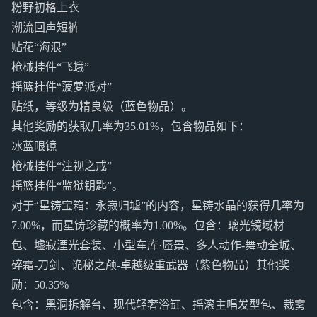
粉野初格上衣
潮流回声短裤
贴花“海浪”
枪械挂件“飞蛾”
摇篮挂件“菠萝派对”
贴纸，等级为精良级（蓝色物品）。
其他奖励的获取几率为35.01%，包含物品如下：
冰蓝眼镜
枪械挂件“注视之戒”
摇篮挂件“监狱钥匙”。
对于“星铸宝箱：永寂归墟”的内容，星铸水晶的获得几率为
7.00%，而星铸珍藏的概率为1.00%。包含：璃光镜域材
包、墟寂湮光套装、小型车库·蜃景、多人动作-舞动全城、
碎霜-刀剑、诡秘之颅-卓越级重武器（紫色物品）其他奖
励：50.35%
包含：黑洞拆解台、现代轻奢浴缸、摇滚主唱发型包、裁雾