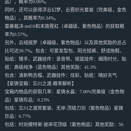
品），概率为0.06%。
同时，还可以获得浮云幻梦、云霓织光套装（完美级，金色
物品），其概率为0.34%。
雷暴裁决-m416和末路霓虹（卓越级，紫色物品）的获取概
率为0.57%。
另外，云绒摇梦（卓越级，紫色物品）以及其他奖励的总占
比可达50.7%。包含：可爱发型包、阳光短裤、舒适拖鞋、
贴纸：猎手、武器挂件：录音带、摇篮挂件：细雨时分、贴
纸：高级纯净（蓝色物品）其他奖励：41.3%
包含：清新鸭舌帽、武器挂件：炫彩、贴纸：晴好天气
【星铸宝箱：忘川之渡-概率解析】
宝箱内物品的获取几率：星铸水晶：7.00%完美级（金色物
品）星铸珍品：0.23%
包括：忘川之渡冥套装、无岸-顶级刀剑（紫色物品）星铸
珍品：0.77%
包括：时尚模特架·彼岸花顶级（紫色物品）其他奖励：50.