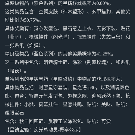
卓越级物品（紫色系列）的星铸珍藏概率为0.80%。
这类物品包含：空翼皮肤（神木塑形）、玄甲猎豹，其他奖
励比例为50.75%。
具体奖励有：觅心发型包、黑石意志上衣、无影下装、贴花
（嘶吼）、枪械挂件（闪光弹）、摇篮挂件（失芯巨兽）和
一张贴纸（炸弹）。
精良级物品（蓝色系列）的其他奖励概率为41.25%。
这一系列中包含：暗巷骑士鞋、涂彩（荆棘玫瑰）、和贴纸
（暗夜）。
单独列出的星铸宝箱（星愿誓约）中物品的获取概率为：
具体物品包括：时愿星守套装、星之语-p90，以及潮玩双色
熊。包含：智启元气发型包、超视之眼、迎风跃然下装、枪
械挂件：小熊、摇篮挂件：星愿共鸣、贴纸：美味、贴纸：
耀眼宝石
包含：秋日回廊鞋、反转正义涂彩包、贴纸：可爱
【星铸宝箱：疾光总动员-概率公示】