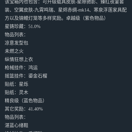
该宝箱内也包含：可升级载具皮肤-星隙驰影、臻红夜宴套
装、空翼皮肤-九霄鸣瑞、星烬赤绸-mk14、寒泉浮莲家具配
方以及锦鲤灯笼等多样奖励。卓越级（紫色物品）
星铸珍藏：51.0%
物品列表：
凉意发型包
未燃之火
纵情狂想上衣
枪械挂件：鸿运
摇篮挂件：鎏金石榴
贴纸：星烁
贴纸：灵木
精良级（蓝色物品）
其它奖励：41.40%
物品列表：
湛蓝心绪鞋