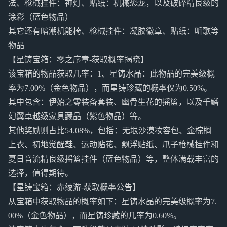
法、枪械挂件：神灯、贴纸：机械恐龙，以及破碎精良级的
涂彩（蓝色物品）
其它还有暗潮机能椅、枪械挂件：凝胶徽章、贴纸：听歌等
物品
【星铸宝箱：零之序章-获取概率揭晓】
该宝箱的物品获取几率：1、星铸水晶：此物品的完美级概
率为7.00%（金色物品），而星铸珍藏的概率仅为0.50%。
其中包含：伊始之零装备套装、幽骨生花的摇篮，以及千鳞
幻翼卓越级家具藏品（紫色物品）等。
其他奖励则占比54.08%，包括：无垠沙漠妆容包、金棕榈
上衣、初地觉醒鞋、运动贴花、飘浮贴纸、爪子枪械挂件和
夏日音流精良级摇篮挂件（蓝色物品）等，整体满载丰富的
选择，值得期待。
【星铸宝箱：赤绫游-获取概率公告】
从宝箱中获取物品的概率如下：星铸水晶的完美级概率为7.
00%（金色物品），而星铸珍藏的几率为0.60%。