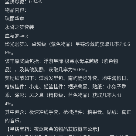
星铸珍藏：0.34%
物品内容：
瑰丽华章
永誓之梦套装
血与梦-aug
谧光眠梦3、卓越级（紫色物品）星铸珍藏的获取几率为0.6
6%。
该丰厚奖励包括：浮游星际-极寒水母卓越级（紫色物
品），及其他奖励，获取几率为50.6%。
奖励细节如下：道瞬发型包、南屿徒步外套、地中海假日、
枪械挂件：小鬼、摇篮挂件：栖光叠蕊、贴纸：小兔子乖
乖、涂彩：风之息（精良级，蓝色物品）获取几率为41.
4%。
其中包含：极速冲线手套、枪械挂件：糖果云、贴纸：真正
的音乐。
【星铸宝箱：夜烬密会的物品获取概率公示】