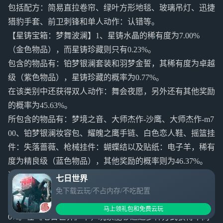
包括配方：简易直拉卷帘、绿叶方形地毯、玻璃吊灯、迅捷
猎豹手套、前卫刺锋和单人动作：认错等。
【星铸宝箱：梦舞波澜】1、星铸水晶的稀有度为7.00%
（金色物品），而星铸珍藏则只有0.23%。
包含的物品有：铂梦银澜套装和羽梦金誓，其稀有度为卓越
级（紫色物品），星铸珍藏的概率为0.77%。
在该类别中还获得双人动作：舞会夜愿，另外还有其他奖励
的概率为45.63%。
所包含的物品有：梦境之音、大师杰作-沙鹰、大师杰作-m7
00、铂梦银澜妆容包、耀魄之鹰手链、白色恋人鞋、摇篮挂
件：失落蔷薇、枪械挂件：蝴蝶结以及贴纸：电子羊，稀有
度为精良级（蓝色物品），其他奖励的概率则为46.37%。
这些奖励包括：雅致原木立灯、线团地毯、贴花：小心光
七日世界
照、舞会礼仪、跃扬心尘鞋和粉漾倾心眼镜。
免下载云玩/不占内存/不吃配置
【星铸宝箱：寒夜猎影】中，获得星铸水晶的几率为8.4
马上领礼包和免费云玩
0%。在《七日世界》中，玩家能够通过多种方式获得不同