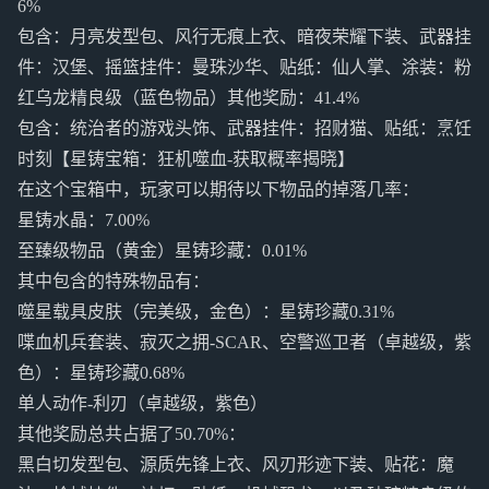
6%
包含：月亮发型包、风行无痕上衣、暗夜荣耀下装、武器挂
件：汉堡、摇篮挂件：曼珠沙华、贴纸：仙人掌、涂装：粉
红乌龙精良级（蓝色物品）其他奖励：41.4%
包含：统治者的游戏头饰、武器挂件：招财猫、贴纸：烹饪
时刻【星铸宝箱：狂机噬血-获取概率揭晓】
在这个宝箱中，玩家可以期待以下物品的掉落几率：
星铸水晶：7.00%
至臻级物品（黄金）星铸珍藏：0.01%
其中包含的特殊物品有：
噬星载具皮肤（完美级，金色）：星铸珍藏0.31%
喋血机兵套装、寂灭之拥-SCAR、空警巡卫者（卓越级，紫
色）：星铸珍藏0.68%
单人动作-利刃（卓越级，紫色）
其他奖励总共占据了50.70%：
黑白切发型包、源质先锋上衣、风刃形迹下装、贴花：魔