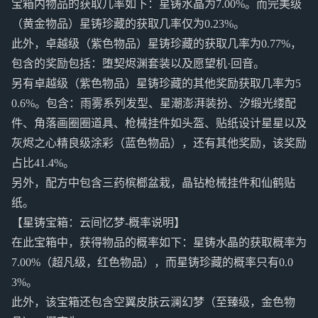
宝箱内物品的获取几率如下：星铸水晶为7.00%。而完美级
（黄金物品）星铸珍藏的获取几率仅为0.23%。
此外，卓越级（紫色物品）星铸珍藏的获取几率为0.77%，
包含的奖励包括：堕契烬渊套装以及愿望机·回音。
另有卓越级（紫色物品）星铸珍藏的其他奖励获取几率为5
0.6%。包含：雨雾系列发型、星潮澎湃装扮、汐缎光缕配
件、角落画圈圈道具、枪械挂件如头盔、贴纸设计星星以及
灰烬之心精良级涂彩（蓝色物品），还有其他奖励，该奖励
占比41.4%。
另外，配方中包含三药槟榔盆栽，晶钻枪械挂件和仙鹤贴
纸。
【星铸宝箱：云间忆梦-概率说明】
在此宝箱中，获得物品的概率如下：星铸水晶的获取概率为
7.00%（超凡级，红色物品），而星铸珍藏的概率只有0.0
3%。
此外，该宝箱还包含空翼皮肤云澜幻梦（至臻级，金色物