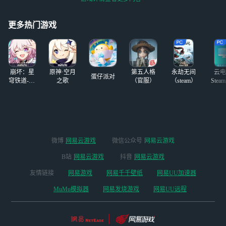
可以先放在星盘上，我一般
欢季#
凌晨一两点看到会回(互火也
更多热门游戏
是嘀) Ok，做朋友的也
崩坏：星
原神·空月
第五人格
永劫无间
云电
蛋仔派对
穹铁道-4.4
之歌
（官服）
（steam）
Stea
版本
启
微博
网易云游戏
微信公众号
网易云游戏
B站
网易云游戏
抖音
网易云游戏
友情链接
网易游戏
网易千千壁纸
网易UU加速器
MuMu模拟器
网易发烧游戏
网易UU远程