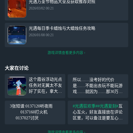
光遇万圣节物品大全及获取推荐对照
2026/03/02 00:21
光遇每日季卡蜡烛与大蜡烛任务攻略
2026/01/08 00:21
游戏详情查看更多内容
大家在讨论
这个霞谷浮动光点
所以……没考好的代价
任务对无翼太不友
是……不能出去玩不能玩游
好了实在，拿大号
戏……就因为……那30万？
有翼试了一下感觉
我一说想玩……就让我拿出3
不太相信自己的操
0万还她……呵，哭被说是装
3张短谱:0137120听夜雨
#光遇狂欢季#
#光遇复刻#
互
作，况且云游戏略
给她看的，那当初生我干什
0137160打火机
心互火，好友直接放在评论
有延迟，还是选择
么啊……养不了养不起就别
0137027讨厌
区里，可以备注是要互心还
不做这个任务 截
要啊
是互火，拒绝骗心！ 我好友
图时候是分屏确实
星盘人比较多，可以互心的
游戏详情查看更多内容
怪模糊的
#光遇狂