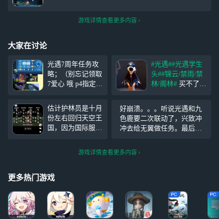
游戏详情查看更多内容
大家在讨论
光遇7周年任务攻
#光遇#
#光遇学生
略；（别忘记领取
头#
#锦云/禁雨/禁
7爱心 哦 p4指定员
林/阁林#
买不了周
工就在大门前 先
年庆斗篷的来看看
祖在二楼（p3 记
这个尖角斗篷染色
估计护林员是十月
好崩溃。。。听说光遇和九
得7-11领取限定鸭
\(≧▽≦)/ 方案：
份左右回归天空王
色鹿要二次联动了，兴致冲
舌帽 完成任务可
黑黑+蓝青/蓝蓝 换
国，因为国际服的
冲去给无翼做任务。最后一
抽取白底tgc
了黑脸的光崽终于
最高票数先祖约定
个任务是撞冥龙，每次我马
有点样子了( ^ω^ )
十月份回归，国服
上快碰到冥龙了结果这个九
游戏详情查看更多内容
国际服的周年庆同
色鹿一直给我撞天上。结果
一天开始结束。
最后任务也没做完。好崩
最后国服确定本次
更多热门游戏
溃。。。命运你假糍粑，命
集体复刻为筑巢季
运你阿帕次
先祖，复刻时间未
公布。 光遇国服
的四位元老级先