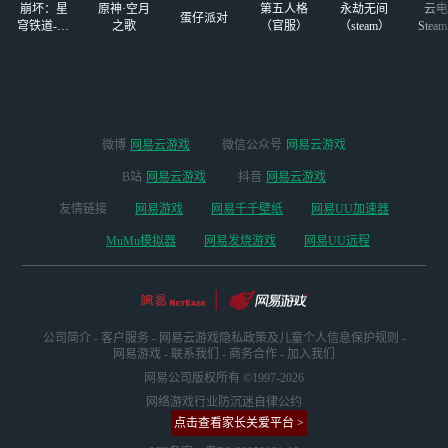
崩坏：星
原神·空月
第五人格
永劫无间
云电
祖，螃蟹舞
蛋仔派对
穹铁道-4.4
之歌
（官服）
（steam）
Stea
版本
启
微博
网易云游戏
微信公众号
网易云游戏
B站
网易云游戏
抖音
网易云游戏
友情链接
网易游戏
网易千千壁纸
网易UU加速器
MuMu模拟器
网易发烧游戏
网易UU远程
公司简介
-
客户服务
-
网易云游戏隐私政策及儿童个人信息保护规则
-
网易游戏
-
联系我们
-
商务合作
-
加入我们
网易公司版权所有 ©1997-2026
网络游戏行业防沉迷自律公约
点击查看家长关爱平台 >