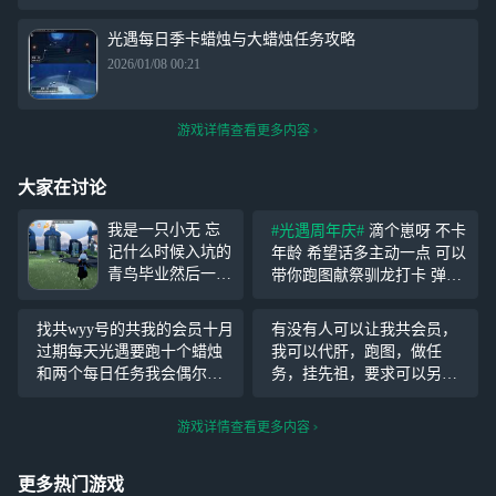
光遇每日季卡蜡烛与大蜡烛任务攻略
2026/01/08 00:21
游戏详情查看更多内容
大家在讨论
我是一只小无 忘
#光遇周年庆#
滴个崽呀 不卡
记什么时候入坑的
年龄 希望话多主动一点 可以
青鸟毕业然后一直
带你跑图献祭驯龙打卡 弹琴
断了现在回游了 d
也OK 上线比较随机 不过叫
一个监护 最好也
我我都能上
找共wyy号的共我的会员十月
有没有人可以让我共会员，
玩国际服光遇（
过期每天光遇要跑十个蜡烛
我可以代肝，跑图，做任
不玩也行）
和两个每日任务我会偶尔上
务，挂先祖，要求可以另
线明天或者后天会回答对了
提，只要我能做到的都可
如果要玩光遇的话只能玩我
以，求 ，标签引流致歉
#光
游戏详情查看更多内容
的号或者渠道服我的号是游
遇复刻#
#蛋仔派对蛋搭节#
#
客模式我怕意外
光遇复刻#
#光遇周年庆#
#蛋
更多热门游戏
搭子阵地#
#光遇有友节#