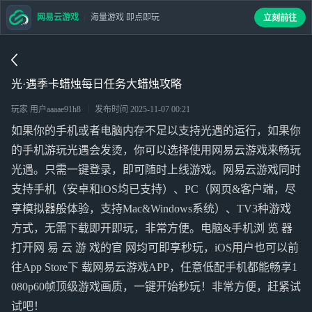
网易云游戏
海量游戏 即点即玩
立刻前往
光·遇季卡蜡烛每日任务大蜡烛攻略
玩家 用户aaaae91h8
发布时间
2025-11-07 00:21
如果你的手机或者电脑内存不足以支持光遇的运行，如果你
的手机游玩光遇会发烫，你可以选择使用网易云游戏来畅玩
光遇。只需一键登录，即可随时上线游戏。网易云游戏同时
支持手机（安卓和iOS均已支持）、PC（网页&客户端，尽
享模拟器般体验，支持Mac&Windows系统）、TV3种游戏
方式，无需下载即开即玩，非常方便。电脑&手机浏 览 器
打开网 易 云 游 戏的官 网均可即享秒玩，iOS用户也可以前
往App Store下 载网易云游戏APP，任意低配手机都能畅享1
080p60帧顶级游戏画质，一键开始秒玩！非常方便，赶紧试
试吧！