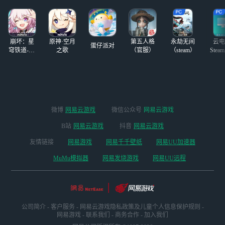
崩坏：星
原神·空月
第五人格
永劫无间
云电
蛋仔派对
穹铁道-4.4
之歌
（官服）
（steam）
Stea
版本
启
微博
网易云游戏
微信公众号
网易云游戏
B站
网易云游戏
抖音
网易云游戏
友情链接
网易游戏
网易千千壁纸
网易UU加速器
MuMu模拟器
网易发烧游戏
网易UU远程
公司简介
-
客户服务
-
网易云游戏隐私政策及儿童个人信息保护规则
-
网易游戏
-
联系我们
-
商务合作
-
加入我们