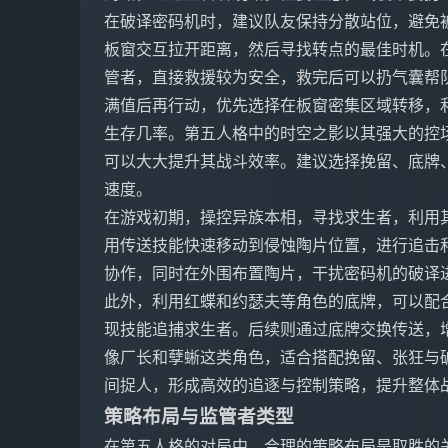
在破译密码机时，建议队友保持分散站位，避免
板窗交互拉开距离，然后寻找转点的最佳时机。
管者，直接救援较为安全，救完后可以扔气囊帮
满值后再行动，优先选择在板窗密集区域转移，
生存几率。第五人格中的时空之影以其强大的控
可以大大提升其战斗效率。建议选择挽留、底牌
速度。
在游戏初期，操控异族本相，寻找求生者，利用
用传送技能快速移动到侵蚀陶片位置，进行追击
协作，同时在外围布置陶片，干扰密码机的破译
此外，利用红蝶和约瑟夫等角色的底牌，可以配
现技能追捕求生者。后续则通过底牌交换传送，
像厂长和孽蜥这类角色，适合搭配挽留、张狂与
间捉人，形成高效的追逐与控制策略，提升整体
策略布局与监管者类型
在第五人格的对局中，合理的策略布局是取胜的