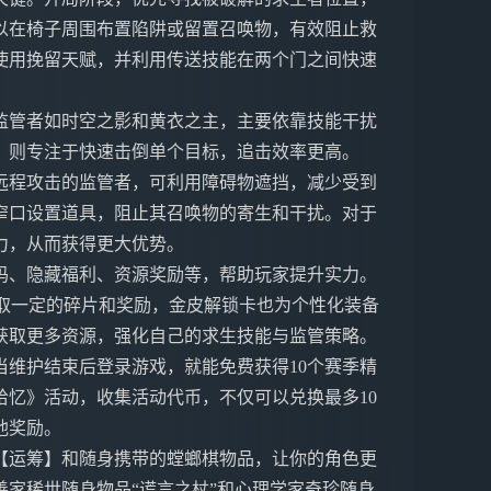
以在椅子周围布置陷阱或留置召唤物，有效阻止救
使用挽留天赋，并利用传送技能在两个门之间快速
监管者如时空之影和黄衣之主，主要依靠技能干扰
，则专注于快速击倒单个目标，追击效率更高。
远程攻击的监管者，可利用障碍物遮挡，减少受到
窄口设置道具，阻止其召唤物的寄生和干扰。对于
力，从而获得更大优势。
码、隐藏福利、资源奖励等，帮助玩家提升实力。
0”可以领取一定的碎片和奖励，金皮解锁卡也为个性化装备
获取更多资源，强化自己的求生技能与监管策略。
当维护结束后登录游戏，就能免费获得10个赛季精
忆》活动，收集活动代币，不仅可以兑换最多10
他奖励。
【运筹】和随身携带的螳螂棋物品，让你的角色更
家稀世随身物品“谎言之杖”和心理学家奇珍随身