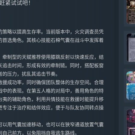
赶紧试试吧！
的策略以提高生存率。当前版本中，火灾调查员凭
的首选角色。其核心技能石棉气囊在战斗中发挥着
。牵制型的天赋推荐使用膝跳反射以快速反应，结
长追击时间，形成有效的牵制链。同时，搭配板窗
者的压力，扰乱其追击节奏。
救援成功率，同时确保团队整体的生存空间。合理
战中的表现。在第五人格的对局中，善用角色的特
为夷的辅助角色，利用共情技能在救援时能提升移
更专注于治疗和结伴效应，便于与队友协同转点操
可以用气囊加速移动，也可以在狭窄通道放置气囊
到自己前方，以免阻挡自我逃生路线。