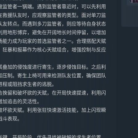
被监管者一锅端。遇到监管者靠近时，可以先利用
在救援队友时，应观察监管者的类型。面对单刀监
队友转点。而遇到多刀监管者，则应等待自身状态
利用地形博弈，避免在开阔地长时间停留，以增加
场能力成为玩家的首选监管者之一。合理搭配天赋
、狂暴和报幕作为核心天赋组合，增强控制与反应
其叠加的侵蚀度进行寄生，逐步侵蚀目标。之后利
和压制。寄生上椅可用来检测队友位置，确保团队
进程或阻挡求生者的逃脱。
合挽留和破坏欲的天赋，在开局快速提速，利用闪
增加追击的灵活性。
破坏欲天赋。利用张狂快速激活技能，加上闪现瞬
战斗表现。
关键。开局阶段，优先寻找被破解的求生者位置，