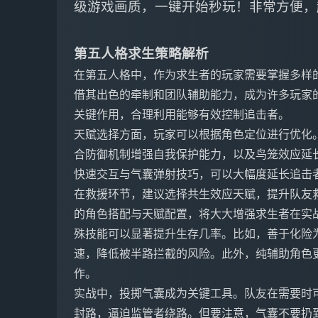
级游戏画质，一键开始秒玩！非常方便，
第五人格求生策略解析
在第五人格中，作为求生者的玩家需要掌握多样
借其出色的牵制和团队辅助能力，成为许多玩家
关键作用，合理利用能够有效控制追击者。
天赋选择方面，玩家可以根据角色定位进行优化
合防御机制增强自我保护能力，以及鸟笼效应延
快速交互与气囊弹射技巧，可以大幅度延长追击
在救援环节，建议选择共生效应天赋，提升队友
的角色搭配与天赋配置，将大大增强求生者在实
殊技能可以显著提升生存几率。比如，善于化险
速，降低被半路拦截的风险。此外，纯辅助角色
作。
实战中，投掷气囊成为关键工具。队友在需要时
封路，逼迫监管者绕路。但要注意，气囊不要扔