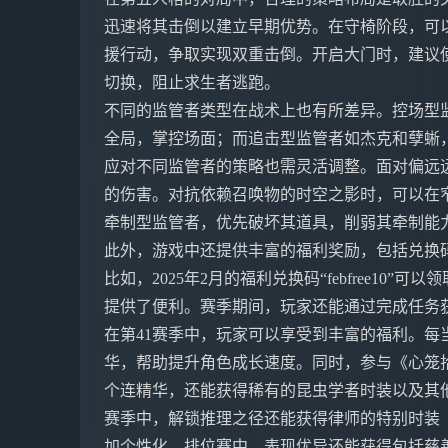
迅速将其击倒以建立早期优势。在守椅阶段，可
援行动，争取实现双重击倒。开启大门时，建议
切换，阻止求生者逃跑。
不同的监管者类型在战术上也有所差异。控场型
全局，掌控场面；而追击型监管者如杰克和孽蜥
应对不同监管者的策略也需灵活调整。面对偏远
的伤害。对抗依赖召唤物的时空之影时，可以在
牵制型监管者，优先破坏其道具，削弱其牵制能
此外，游戏中还提供丰富的福利奖励，包括兑换
比如，2025年2月的福利兑换码“febfree1
提供了便利。赛季期间，玩家还能通过完成任务
在第41赛季中，玩家可以享受到丰富的福利。每
华，帮助提升角色成长速度。同时，参与《心笼拾
个连精华，还能获得稀有的昆虫学者时装以及其
赛季中，解锁推理之径还能获得律师的特别时装
加个性化。排位赛中，表现优异还能获得包括慈善