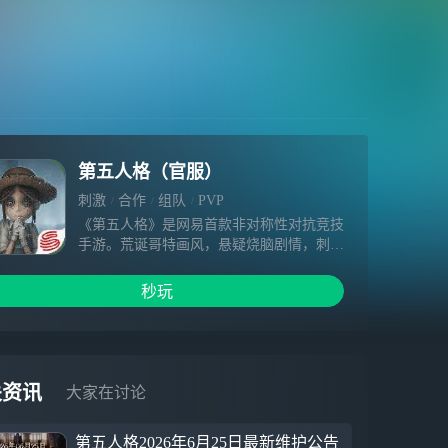
第五人格（官服）
刺激
合作
组队
PVP
《第五人格》是网易首款非对称性对抗竞技
手游。荒诞哥特画风，悬疑烧脑剧情，刺激
的1V4对抗玩法，都将给玩家带来全新的游
戏体验。玩家将扮演侦探奥尔菲斯，在收到
秒玩
一封神秘的委托信后，进入恶名昭著的庄园
调查一件失踪案。在进行证据调查过程中，
玩家扮演的奥尔菲斯将采用演绎法，对案情
进行回顾。在案情回顾时，玩家可以选择扮
演监管者或求生者，展开激烈的对抗。而在
关资讯
大家在讨论
调查的过程，无限接近事实时，却发现越来
越不可思议的真相。
第五人格2026年6月25日最新维护公告