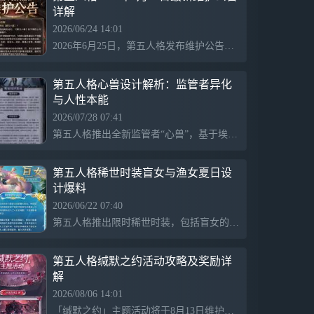
详解
2026/06/24 14:01
2026年6月25日，第五人格发布维护公告，开启“炽夏海声”主题活动，推出渔女、盲女及空军电竞系列时装礼包，以及暑期主题新家具。同时，限时水下公共地图“雾海觅宝”也已上线，剧情复刻“暴风雨夜的惊喜”及赛季冲刺活动随之开启。
第五人格心兽设计解析：监管者异化
与人性本能
2026/07/28 07:41
第五人格推出全新监管者“心兽”，基于埃米尔异化体设计，其核心探讨恐惧与爱意的失控对人性的影响。设计过程中经历多个废稿，最终人形态展现了病患的阴郁和怯懦，兽形态则呈现狂放的非人特质。两种状态分别象征被压抑的本心与裸露的本能，整体设计传达心理惊悚的细腻感，展现复古医疗与野兽肌理的平衡。
第五人格稀世时装盲女与渔女夏日设
计爆料
2026/06/22 07:40
第五人格推出限时稀世时装，包括盲女的“听海闲情”和渔女的“沁凉夏日”。此次夏日活动将带玩家前往拉斯佩拉群岛，探索海底文明的踪迹，吸引了众多玩家的关注。
第五人格缄默之约活动攻略及奖励详
解
2026/08/06 14:01
「缄默之约」主题活动将于8月13日维护后开启，带来新剧情玩法，完成任务可获得专属头像和动态表情等奖励。活动期间，商城和活动商店将上新高人气时装、随从和家具碎片，玩家可补齐之前错过的收藏。建议玩家在维护前下线以避免进度丢失，开服后第一时间完成日常任务和领取邮件补偿。