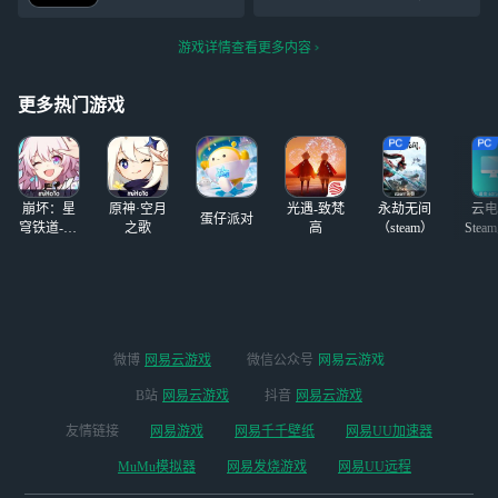
拉我好友和你一起
我抽呢？给我出张
（我）和原皮（招
删啊 而且最近我也在打，有
玩是什么意思呢，
昆虫很难吗？我已
募） 1，2都是看
共号很烦
还玩三排圈小孩组
力竭(ಥ_ಥ) 许愿能
游戏详情查看更多内容
项链，3旧装霸气
合，路人队友就这
够抽到红夫人的蓬
保护原皮，4原皮
样被折腾
尾庆生官(╥﹏╥
给旧装戴项链，
更多热门游戏
5，6在抱抱
崩坏：星
原神·空月
光遇-致梵
永劫无间
云电
蛋仔派对
穹铁道-4.4
之歌
高
（steam）
Stea
版本
启
微博
网易云游戏
微信公众号
网易云游戏
B站
网易云游戏
抖音
网易云游戏
友情链接
网易游戏
网易千千壁纸
网易UU加速器
MuMu模拟器
网易发烧游戏
网易UU远程