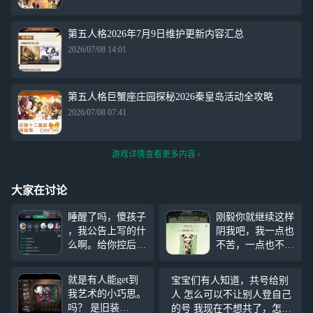
第五人格2026年7月9日维护更新内容汇总
2026/07/08 14:01
第五人格巨蟹座庄园探秘2026秦皇岛活动全攻略
2026/07/08 07:41
游戏详情查看更多内容
大家在讨论
睡醒了吗，傻孩子
刚毅你就继续这样
，我公告上写的什
阴我吧，我一点也
么啊。给你控后，
不苦，一点也不
我才看到私信，但
累，怎么说这医生
你在玩了，我就没
玩具商和守墓人的
就是有人能get到
宝宝们有人知道，共号给别
管了。更厉害的操
爆率是不是有点低
我艺术的小巧思。
人 怎么可以不让别人登自己
作来了，小姐姐你
呀？怎么有点不够
吗？ 是旧装
的号 我现在不想共了，怎么