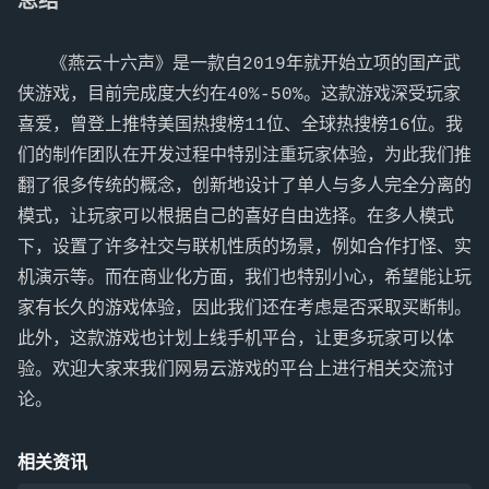
总结
   《燕云十六声》是一款自2019年就开始立项的国产武
侠游戏，目前完成度大约在40%-50%。这款游戏深受玩家
喜爱，曾登上推特美国热搜榜11位、全球热搜榜16位。我
们的制作团队在开发过程中特别注重玩家体验，为此我们推
翻了很多传统的概念，创新地设计了单人与多人完全分离的
模式，让玩家可以根据自己的喜好自由选择。在多人模式
下，设置了许多社交与联机性质的场景，例如合作打怪、实
机演示等。而在商业化方面，我们也特别小心，希望能让玩
家有长久的游戏体验，因此我们还在考虑是否采取买断制。
此外，这款游戏也计划上线手机平台，让更多玩家可以体
验。欢迎大家来我们网易云游戏的平台上进行相关交流讨
相关资讯