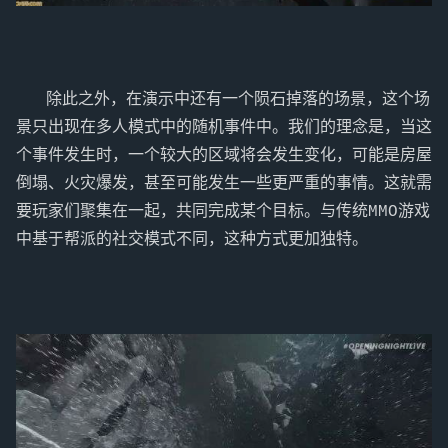
   除此之外，在演示中还有一个陨石掉落的场景，这个场
景只出现在多人模式中的随机事件中。我们的理念是，当这
个事件发生时，一个较大的区域将会发生变化，可能是房屋
倒塌、火灾爆发，甚至可能发生一些更严重的事情。这就需
要玩家们聚集在一起，共同完成某个目标。与传统MMO游戏