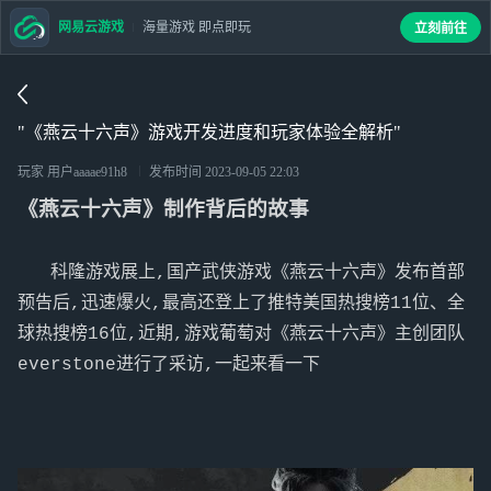
网易云游戏
海量游戏 即点即玩
立刻前往
"《燕云十六声》游戏开发进度和玩家体验全解析"
玩家 用户aaaae91h8
发布时间
2023-09-05 22:03
《燕云十六声》制作背后的故事
   科隆游戏展上,国产武侠游戏《燕云十六声》发布首部
预告后,迅速爆火,最高还登上了推特美国热搜榜11位、全
球热搜榜16位,近期,游戏葡萄对《燕云十六声》主创团队