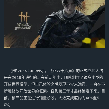
   据Everstone表示，《燕云十六声》的正式立项大约
是在2019年进行的。在前两年中，团队制作了很多小型的
开放世界模型，但自己体验之后发现不令人满意，一直在不
断地修改开放世界的框架。直到第三年才最终确定下来。目
前，该产品正在进行铺量阶段，大致完成度约为40%至5