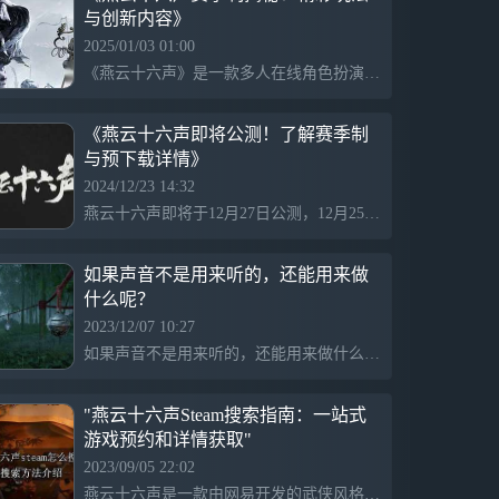
与创新内容》
学。 精心设计的武侠动作，兼纳百家的武学理
念，出手即是真功夫。 不独响，真共鸣 百工百
2025/01/03 01:00
器，刑罚律令，王道兵戈…聆听电影级文化叙
《燕云十六声》是一款多人在线角色扮演游戏，采用赛季制模式，类似于《魔兽世界》等游戏，确保游戏内容更新和社区活跃。首个赛季为“黄钟长鸣”，官方尚未公布赛季时长，赛季制重点在于提供多样的成长体验，且不会重置等级和装备，每个赛季都有专属奖励。
事，探寻看得见的声音。 游览燕云大地，深入
中式谜境，和鲜为人知的时代记忆不期而遇。
《燕云十六声即将公测！了解赛季制
与预下载详情》
2024/12/23 14:32
燕云十六声即将于12月27日公测，12月25日上午11点官网将开启PC客户端预下载。预下载旨在帮助玩家调试设备，不开放游戏内玩法。游戏设计了赛季制机制，不会重置玩家的等级和装备，赛季更新将持续提供新内容。首个赛季命名为“黄钟长鸣”，期待与玩家共同体验。
如果声音不是用来听的，还能用来做
什么呢？
2023/12/07 10:27
如果声音不是用来听的，还能用来做什么呢？ 这个问题，从我们游戏立项之初，就一直萦绕在每个团队成员心头。 声音作为《燕云十六声》的“灵魂要素”，贯穿在游戏中的方方面面，而我们也希望以此传达我们对于声音
"燕云十六声Steam搜索指南：一站式
游戏预约和详情获取"
2023/09/05 22:02
燕云十六声是一款由网易开发的武侠风格的MMO游戏，拥有出色的实机演示效果。游戏即将进行首次测试，并预计会公布更多的测试画面和操作方法。用户可以通过访问游戏的官方网站进行游戏搜索，同时官方网站也提供预约功能和详细的游戏信息查看。