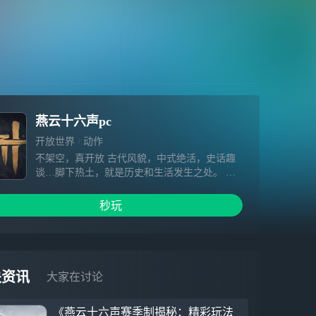
燕云十六声pc
开放世界
动作
不架空，真开放 古代风貌，中式绝活，史话趣
谈…脚下热土，就是历史和生活发生之处。 纯
粹写实的画面品质，只是为了让武侠世界本该如
此。 不套路，真武侠 见招拆招，单人探索，多
秒玩
人同行…无门无派练就武学奇术，不问出处我即
是我。 充满疑局的单人探索体验，将只是广阔
侠旅的一个注脚。 不规训，真自由 通关无线
路，冒险无目标，人生无定义…抛却所有既定，
才有人人向往的自由。 挣脱过往的规则束缚，
关资讯
大家在讨论
聆听心中所想，创造独一无二的游戏之旅。 不
妥协，真动作 着力反馈，攻守博弈，真实打
《燕云十六声赛季制揭秘：精彩玩法
斗…玩转十八般武器，兼具物理科学与暴力美