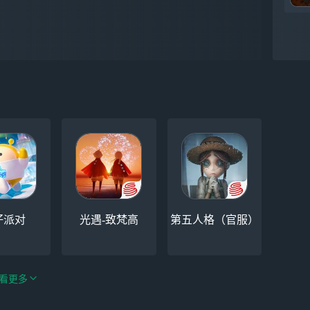
仔派对
光遇-致梵高
第五人格（官服）
看更多