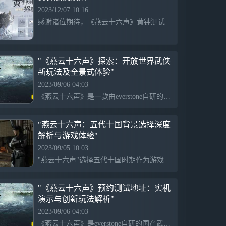
学。 精心设计的武侠动作，兼纳百家的武学理
2023/12/07 10:16
念，出手即是真功夫。 不独响，真共鸣 百工百
感谢诸位期待，《燕云十六声》黄钟测试将于12月15日开启。 关于黄钟测试，想必大家有诸多疑问。 在此，十六整合了一些常见的问题，在此与诸位解答。 1、本次测试定性？ ——黄钟测试限量不计费删档，测
器，刑罚律令，王道兵戈…聆听电影级文化叙
事，探寻看得见的声音。 游览燕云大地，深入
中式谜境，和鲜为人知的时代记忆不期而遇。
"《燕云十六声》探索：开放世界武侠
新玩法及全景式体验"
2023/09/06 04:03
《燕云十六声》是一款由everstone自研的国产武侠开放世界作品，展现了与传统武侠网游不同的硬核面貌，舞台设在五代至宋初的历史时期，特色在于将单人模式和多人模式融合的全新玩法。以一首《虞美人》作为开场，强调了故事的历史与时代质感，带来了深浸式的江湖体验。此外，《燕云十六声》强调“万物交互”的理念，将生物按照真实生态运行，形成了完整的食物链，为玩家提供丰富而有趣的体验。
"燕云十六声：五代十国背景选择深度
解析与游戏体验"
2023/09/05 10:03
"燕云十六声"选择五代十国时期作为游戏背景是因为这个时期比三国更为动荡，十个大国短时间内的诞生、战斗、灭亡，是一个充满变化和可能性的时代。游戏希望加入不同元素，让是作品独特。五代十国时期后的宋朝时代是中国历史上的文化高峰，作品希望展示这个时代从低谷到巅峰的变化。游戏场景面积约25平方公里，包括地上和地下的立体结构，地下还有隐藏地点。
"《燕云十六声》预约测试地址：实机
演示与创新玩法解析"
2023/09/06 04:03
《燕云十六声》是everstone自研的国产武侠开放世界作品，展示了不同的硬核面貌及画面粗粝质感，并创新融合了单人模式和多人模式玩法，表明了它与传统武侠网游划清界限的决心。游戏提供预约测试地址，点击即可获取实机演示视频。