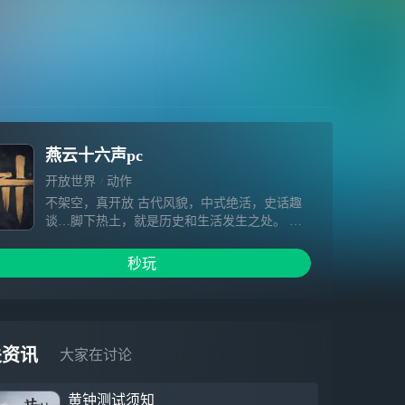
燕云十六声pc
开放世界
动作
不架空，真开放 古代风貌，中式绝活，史话趣
谈…脚下热土，就是历史和生活发生之处。 纯
粹写实的画面品质，只是为了让武侠世界本该如
此。 不套路，真武侠 见招拆招，单人探索，多
秒玩
人同行…无门无派练就武学奇术，不问出处我即
是我。 充满疑局的单人探索体验，将只是广阔
侠旅的一个注脚。 不规训，真自由 通关无线
路，冒险无目标，人生无定义…抛却所有既定，
才有人人向往的自由。 挣脱过往的规则束缚，
关资讯
大家在讨论
聆听心中所想，创造独一无二的游戏之旅。 不
妥协，真动作 着力反馈，攻守博弈，真实打
黄钟测试须知
斗…玩转十八般武器，兼具物理科学与暴力美