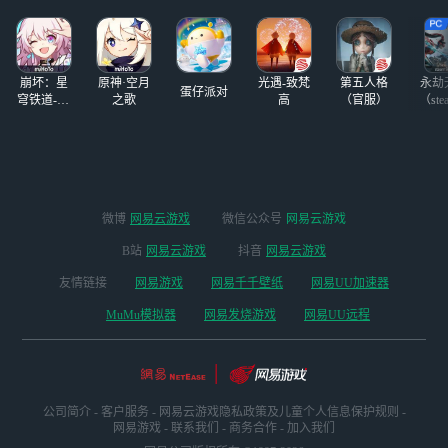
活动时间：即日
起-12月22日 抽奖
公布时间：12月23
日12
崩坏：星
原神·空月
光遇-致梵
第五人格
永劫
蛋仔派对
穹铁道-4.4
之歌
高
（官服）
（ste
版本
微博
网易云游戏
微信公众号
网易云游戏
B站
网易云游戏
抖音
网易云游戏
友情链接
网易游戏
网易千千壁纸
网易UU加速器
MuMu模拟器
网易发烧游戏
网易UU远程
公司简介
-
客户服务
-
网易云游戏隐私政策及儿童个人信息保护规则
-
网易游戏
-
联系我们
-
商务合作
-
加入我们