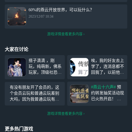
60%的燕云开放世界，可以玩什么？
2023/12/07 10:34
游戏详情查看更多内容
大家在讨论
搭子滴滴 ，刚
唉，我的好友去上
玩，纯萌新，佛系
学了，连消息都不
玩家，顶级社恐
回我了，以前他给
(聊天可能有点人
我回消息的时候，
机)，学生党现高
因为需要让我登
#燕云十六声#
预
有没有朋友开了会员的，这
一。 平时可能只
录，然后却一直没
约转发抽奖活动现
个会员云玩和普通云玩差别
有周中做声望任
有回他，所以他
已火热开启！ 福
大吗，因为我普通云玩有点
务，周末可玩，长
就……唉
利加码！预约并分
卡，我在纠结要不要开个会
假长玩，顶级阴间
享《燕云十六声》
员云玩，把我下载的燕云卸
时间准时刷新。
游戏详情查看更多内容
预约活动即有机会
载了，太占内存了
绝障林(PS:我带你
赢取30元现金红包
一起往生极乐(bus
和手游会员年卡！
更多热门游戏
h