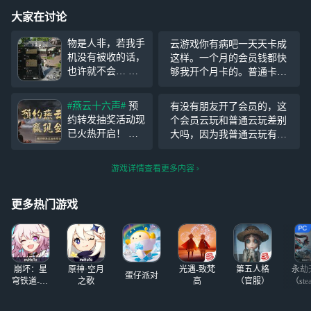
大家在讨论
物是人非，若我手
云游戏你有病吧一天天卡成
机没有被收的话，
这样。一个月的会员钱都快
也许就不会… 我
够我开个月卡的。普通卡的
们也曾… 这个觅
钥匙高配啥事没有素在？。
佳期到底是谁呀？
很会圈钱哦小网易^^
#燕云十六声#
预
有没有朋友开了会员的，这
一直占着我虾圆的
约转发抽奖活动现
个会员云玩和普通云玩差别
位置
已火热开启！ 福
大吗，因为我普通云玩有点
利加码！预约并分
卡，我在纠结要不要开个会
享《燕云十六声》
员云玩，把我下载的燕云卸
游戏详情查看更多内容
预约活动即有机会
载了，太占内存了
赢取30元现金红包
和手游会员年卡！
更多热门游戏
活动时间：即日
起-12月22日 抽奖
公布时间：12月23
日12
崩坏：星
原神·空月
光遇-致梵
第五人格
永劫
蛋仔派对
穹铁道-4.4
之歌
高
（官服）
（ste
版本