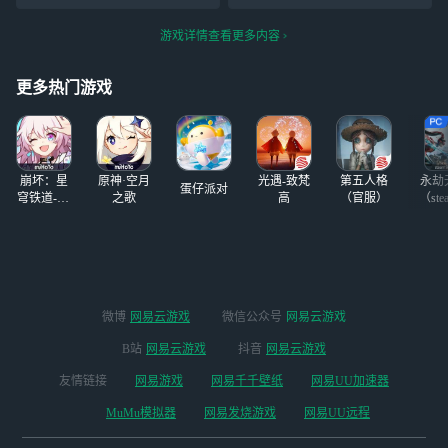
要试图跟我比懒，
危险疯批感，但又
到上面也行啊我
因为我懒得跟你
有点狐狸危险的味
去。
游戏详情查看更多内容
比，比我优秀的人
道，女儿依然是那
比我还努力，那么
张帅帅的小脸 下
我努力有什么用，
次拍儿子清晰的脸
更多热门游戏
那你懒得好好的，
照
#逆水寒#
你非要把我扶上
墙，我每天躺平，
那何尝不是一种自
崩坏：星
原神·空月
光遇-致梵
第五人格
永劫
律，风吹哪页读
蛋仔派对
穹铁道-4.4
之歌
高
（官服）
（ste
版本
微博
网易云游戏
微信公众号
网易云游戏
B站
网易云游戏
抖音
网易云游戏
友情链接
网易游戏
网易千千壁纸
网易UU加速器
MuMu模拟器
网易发烧游戏
网易UU远程