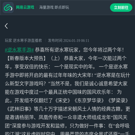
网易云游戏
海量游戏 即点即玩
立刻前往
玩家 逆水寒手游直播君
发布时间
2024-01-19 06:11
#逆水寒手游#
恭喜所有逆水寒玩家，您今年将过两个年！
【新春版本大预告】（上） 恭喜大家，今年一次能过两个
年，享受双倍的快乐： 一个是现实中的年。 一个是逆水寒
手游中即将开启的最有过年年味的大宋年! “逆水寒是在玩什
么新型文字游戏吗？”当然不是，我们是诚心诚意希望大家
能在游戏中度过一个最具正统中国味的国风欢乐年： 为
此，开发组不仅翻烂了《宋史》《东京梦华录》《梦梁录》
《武林旧事》等几十万字描述宋朝风土人情的经典古籍，更
是邀请杨丽萍、凤凰传奇和一众非遗大师组成龙年“国风天
团”深度参与游戏开发和监修，只为做好一件事：在“会呼吸
的江湖”这片虚拟时空中，用最严苛的态度全景式还原“一千