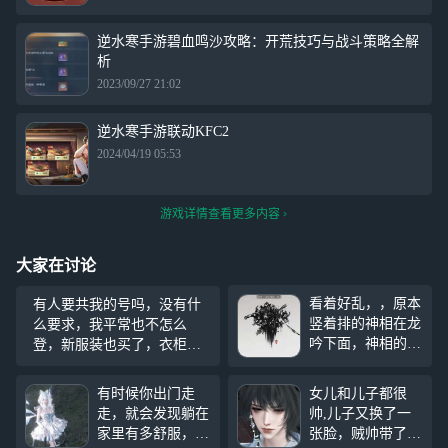
逆水寒手游碧血鸣沙攻略：开荒技巧与战斗策略全解
析
2023/09/27 21:02
逆水寒手游联动KFC2
2024/04/19 05:53
游戏详情查看更多内容
大家在讨论
看着好乱，，原本
有人要共我的号吗，没有什
竖着排的神相在龙
么要求，我平常也不怎么
吟下面，神相的像
登，新服装也买了，衣柜小
小一些，看着协
小的，无 随便玩，日课做不
调，现在横着感觉
做都无所谓，帮我养养就好
有时候你出门走
女儿和儿子都很
好怪。没必要给鸿
了 （可以当你自己的号玩，
走，就会发现躺在
帅,儿子又换了一
音加到中间啊，鸿
反正我也不登，就是感觉放
家里有多舒服，不
张脸，贼帅带了点
音本来就会飞，加
着有点可惜）