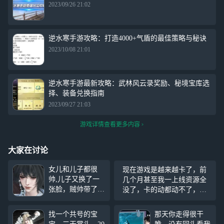
2023/09/26 21:02
逆水寒手游攻略：打造4000+气盾的最佳策略与秘诀
2023/10/08 21:01
逆水寒手游最新攻略：武林风云录奖励、秘境宝库选
择、装备兑换指南
2023/09/27 21:03
游戏详情查看更多内容
大家在讨论
女儿和儿子都很
现在游戏是越来越卡了，前
帅,儿子又换了一
几个月甚至我一上线资源全
张脸，贼帅带了点
没了，卡的动都动不了，我
危险疯批感，但又
真不知道你这云游戏到底是
有点狐狸危险的味
几个意思
找一个共号的宝
那天你走得很干
道，女儿依然是那