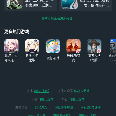
宝，三天赏头，20
脆，没有回头看我
张帅帅的小脸 下
多套288，近期除2
一眼，便消失在了
次拍儿子清晰的脸
88以下几乎全买，
那雾里，我看着你
照
#逆水寒#
每天只需要给三个
远去的背影，不知
游戏详情查看更多内容
号做日课l每周风
道是停留在原地还
云令刷满，不能接
是追上你 跟你
受正太捏脸的宝宝
说：“你妹的，偷
更多热门游戏
别来，住校生周一
我手机干啥”
到周五随便玩，周
六周日会上线玩玩
换装扮之类的，介
崩坏：星
原神·空月
光遇-致梵
第五人格
永劫
意
蛋仔派对
穹铁道-4.4
之歌
高
（官服）
（ste
版本
微博
网易云游戏
微信公众号
网易云游戏
B站
网易云游戏
抖音
网易云游戏
友情链接
网易游戏
网易千千壁纸
网易UU加速器