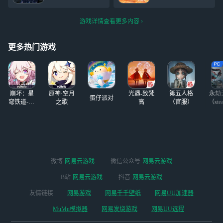
了
张是比耶，后两张
地里种了很多小
是和大哥，再后两
麦，俺想给恁磨成
游戏详情查看更多内容
张是过剧情得新衣
面粉做烩面和饸络
服然后有头发拍
面吃，但是恁说恁
的，最后一张是过
不喜欢吃，那天风
更多热门游戏
剧情拍的
很大，俺手里的葱
花油馍散发着香味
但是俺却一点也不
想吃，因为恁薅走
崩坏：星
原神·空月
光遇-致梵
第五人格
永劫
了俺家地里
蛋仔派对
穹铁道-4.4
之歌
高
（官服）
（ste
版本
微博
网易云游戏
微信公众号
网易云游戏
B站
网易云游戏
抖音
网易云游戏
友情链接
网易游戏
网易千千壁纸
网易UU加速器
MuMu模拟器
网易发烧游戏
网易UU远程