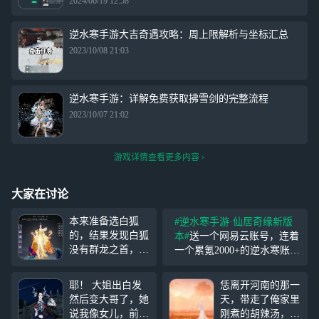
2024/06/19 12:58
逆水寒手游大吉奇遇攻略：周上限解析与坐标汇总
2023/10/08 21:03
逆水寒手游：详解免费获取拂雪剑的完整流程
2023/10/07 21:02
游戏详情查看更多内容
大家在讨论
本来准备选白狐
#逆水寒手游·仙居奇缘新版
的，结果发现白狐
本#
送一个网易云账号，连着
没有群龙之首，这
一个累氪2000+的逆水寒账
个群龙之首是这个
号，高中生不想玩了又卖不
想留到下次选，下
掉 水果平板私聊不了，直接
耶！ 大姐出白发
恁离开河南的那一
次要从蜘蛛精和妲
评论，先到先得
然后变大哥了，她
天，带走了俺家里
己里面选。我受够
说我像女儿，前四
刚煮的胡辣汤，俺