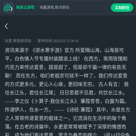
网易云游戏
海量游戏 即点即玩
立刻前往
玩家 新游资讯站
发布时间
2024-03-15 06:41
资讯来源于 《逆水寒手游》官方 所爱隔山海，山海皆可
平，白色情人节专属时装踏浪上线！ 在西方，常用玫瑰和
巧克力来传达爱意，甜是甜了，但是却千篇一律的有些无
聊！ 而在东方，咱们老祖宗可就不一样了，我们传达爱意
的方式更多元，更沁人心扉，更回味无穷。 古人有言： 我
住长江头，君住长江尾； 日日思君不见君，共饮长江水。
——李之仪《卜算子·我住长江头》 蒹葭苍苍，白露为霜。
所谓伊人，在水一方。 ——《诗经·蒹葭》 其中，水是东方
之人常常传递爱意的载体之一，它流淌在生活中的每个角
落。在古老的诗篇中，水更是常常被赋予了深厚的情感色
彩，成为他们表达爱意、思念与眷恋的媒介。 3月14日白色