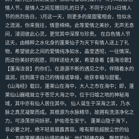
情人节，是情人之间互赠回礼的日子。不同于2月14日情人
节的热烈告白，3月这一天，则更多的是甜蜜相会，恰似水
之流淌，你来我往，情意绵绵。此等爱情之美妙，无声无息
间，浸润彼此心灵，更觉其中深厚与珍贵。 在白色情人节
这天，由精粹之水化身的蓬莱仙子为天下有情人送上了礼
物，希望彼此之间的爱情纯净如水，晶莹透彻，一往情深。
而这份美好的祝愿，同样送给大家，希望身着【蓬海沧歌】
【蓬海泷音】的你们，在源源不断的遇见之中，伴随着水的
滋润，找到属于自己的情缘或挚缘，收获幸福与甜蜜。
《山海经》载曰，蓬莱山在海中，大人之市在海中；即，蓬
莱仙山巍峨耸立于苍茫大海之中，位于归墟之地的神秘海
域，其中亦有仙人居住其中。 仙人诞生于深海之滨，乃水
脉之真灵凝聚而成。其根源为水脉精华，故拥有洗涤净化之
力，可涤荡世间妖邪，护佑苍生安宁。 蓬莱山隐于海下，
非必要之时，绝不轻易展露真容。唯有那些超脱尘世的仙
人，方能掌握通往仙境的奥秘；他们轻拂衣袖，飘然若仙，