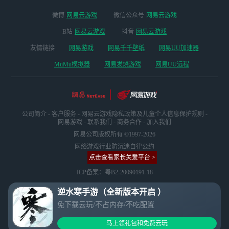
微博
网易云游戏
微信公众号
网易云游戏
B站
网易云游戏
抖音
网易云游戏
友情链接
网易游戏
网易千千壁纸
网易UU加速器
MuMu模拟器
网易发烧游戏
网易UU远程
公司简介
-
客户服务
-
网易云游戏隐私政策及儿童个人信息保护规则
-
网易游戏
-
联系我们
-
商务合作
-
加入我们
网易公司版权所有 ©1997-2026
网络游戏行业防沉迷自律公约
点击查看家长关爱平台 >
ICP备案：粤B2-20090191-18
逆水寒手游（全新版本开启 ）
免下载云玩/不占内存/不吃配置
马上领礼包和免费云玩