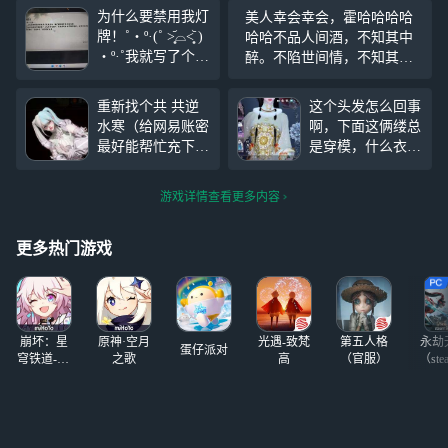
为什么要禁用我灯
美人幸会幸会，霍哈哈哈哈
牌！˚‧º·(˚ ˃̣̣̥᷄⌓˂̣̣̥᷅ )
哈哈不品人间酒，不知其中
‧º·˚我就写了个挚
醉。不陷世间情，不知其中
缘你怎么臭臭的就
泪。不经沧桑哭，不知其中
给我禁了 呜呜呜
味。一烟一酒一人生，半醒
重新找个共 共逆
这个头发怎么回事
呜多久解封啊
半醉半浮沉。诸位江湖朴昌
水寒（给网易账密
啊，下面这俩缕总
至此，真是快哉快哉！！！
最好能帮忙充下这
是穿模，什么衣服
月的 就当押会退
都一样，别人看主
你的） 手头有三
页也是，天塌了我
游戏详情查看更多内容
个号 够你玩的
才买的啊，能不能
（也可以分开来
修复一下
共） 两个浮生若
更多热门游戏
梦 一个我忘在哪
了反正不是很鬼
第一个号（浮生若
梦 九零） 有天赏
崩坏：星
原神·空月
光遇-致梵
第五人格
永劫
头（六个
蛋仔派对
穹铁道-4.4
之歌
高
（官服）
（ste
版本