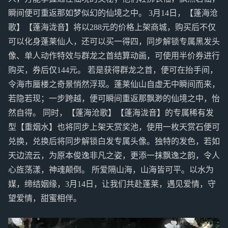
瞬间便可重返那如梦似幻的仙境之中。 3月14日，【蓬海沧
歌】【蓬海泷音】将以288元的价格上架商城，购买后不仅
可以化身蓬莱仙人，还可以买一得四，同步解锁专属黑发头
像、单人动作特效与群龙之首结算动画，可使用半价券进行
购买，券后仅144元。 若是获得群龙之首，便可在抬手间，
令海市蜃楼之奇景悄然浮现。蓬莱仙山自虚无中瞬间而来，
若隐若现；一步跨越，便可瞬间重返那飘渺的仙境之中，怡
然自得。 同时，【蓬海沧歌】【蓬海泷音】的专属稀有发
型【重烟水】也将同步上架天赏奖池，使用一枚天赏石便可
兑换，兑换后将同步解锁白发专属头像。独特的发色，若如
天边流云，为原本俊逸非凡之姿，更添一抹飘逸之韵，令人
心旌荡漾，神魂颠倒。 所爱隔山海，山海皆可平。以水为
媒，缔结姻缘，3月14日，让我们共赴蓬莱，遇见爱情，守
望爱情，甜蜜相伴。