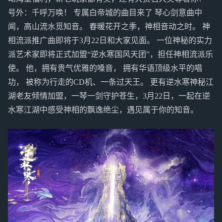
号外：千呼万唤！ 专属白帝城的曲目来了 琴心剑意曲中
闻，高山流水觅知音。 春暖花开之季，神相音动之时。 神
相流派推广曲即将于3月22日和大家见面。 一位神秘的实力
派艺术家即将正式加盟“逆水寒国风天团”，担任神相流派乐
使。 他，拥有贵气优雅的嗓音， 拥有华语顶级水平的唱
功， 被称为行走的CD机、一条过天王。 更有逆水寒神秘江
湖老友倾情加盟，一琴一剑守护苍生，3月22日，一起在逆
水寒江湖中感受神相的飘逸绝尘，遇见属于你的知音。