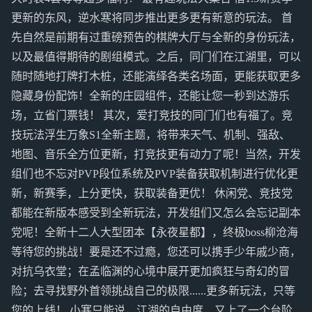
更新的东风，逆水寒将同步推出更多更有新意的玩法。 首
先自然是前期有过重磅预告的棋牌大厅与全新的身份玩法，
以及最值得期待的剧组模式。之后，同门们在江湖里，可以
随时随地打牌打木桩，还能演绎各类名场面，更能获取更多
隐藏身份配饰！全新的庄园组件，还能让您一秒到达游乐
场，立省门票钱！ 其次，爱打竞技的同门们也有福了。竞
技玩法浮生万象S1全新主题，将带来天气、机制、强敌、
地图、音乐全方位更新，打竞技更有动力了呢！当然，开发
组们也不忘对PVP段位系统及PVP装备获取机制进行优化更
新，新赛季，上分更快，获取装备更优！ 休闲党、竞技党
都能在新版本感受到全新玩法，开发组们又怎么会忘记副本
党呢！全新十二人大型团本【永夜星都】，终极boss柳沧海
等待您的挑战！要是还不过瘾，您还可以携手少年戚少商，
对抗乌衣堂；在孟临渊的心境中展开更加疯狂与奇幻的冒
险；去寻找野外首领挑战自己的极限......更多新玩法，只等
您的上线！ 小寒只能说，江湖的自由度，又上了一个台阶