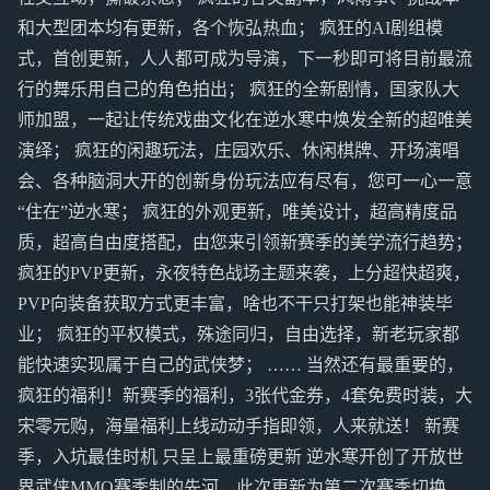
和大型团本均有更新，各个恢弘热血； 疯狂的AI剧组模
式，首创更新，人人都可成为导演，下一秒即可将目前最流
行的舞乐用自己的角色拍出； 疯狂的全新剧情，国家队大
师加盟，一起让传统戏曲文化在逆水寒中焕发全新的超唯美
演绎； 疯狂的闲趣玩法，庄园欢乐、休闲棋牌、开场演唱
会、各种脑洞大开的创新身份玩法应有尽有，您可一心一意
“住在”逆水寒； 疯狂的外观更新，唯美设计，超高精度品
质，超高自由度搭配，由您来引领新赛季的美学流行趋势；
疯狂的PVP更新，永夜特色战场主题来袭，上分超快超爽，
PVP向装备获取方式更丰富，啥也不干只打架也能神装毕
业； 疯狂的平权模式，殊途同归，自由选择，新老玩家都
能快速实现属于自己的武侠梦； …… 当然还有最重要的，
疯狂的福利！新赛季的福利，3张代金券，4套免费时装，大
宋零元购，海量福利上线动动手指即领，人来就送！ 新赛
季，入坑最佳时机 只呈上最重磅更新 逆水寒开创了开放世
界武侠MMO赛季制的先河，此次更新为第二次赛季切换，