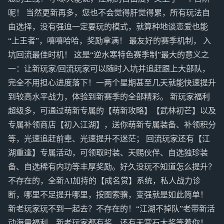
呢！ 当然更新再多，您也不会觉得肝觉得累，所有玩法自
由选择，没有强迫一定要玩的模式，就算种地谈恋爱也能
“上王者”，嘻嘻哈哈，奖励拿满！ 最友好的赛季机制， 入
坑回流最佳时机！ 这是“逆水寒特色赛季制”最大的意义之
一：让新玩家/回流玩家可以随时入坑并追赶跟上大部队，
完全不用担心进度落下！一两个星期甚至几天就能快速提升
到较高水平战力，体验到新赛季的全部精彩。 新玩家福利
超级多，可通过萌新专属的【萌新攻略】【武林初芒】以及
专属补领商店【初入江湖】，送你萌新专属装备、补领积分
等，光速追赶前辈、光速提升不迷茫； 回流玩家还有【江
湖重逢】专属活动，可领取时装、天赐伙伴、自选独珍装
备、自选稀有内功等丰厚奖励。好久没玩不知道怎么提升？
不存在的，全新AI加持的【成名赏】系统，私人战力诊
断，哪里不足提升哪里，按图索骥，变强就是如此简单！
新老玩家玩不到一起去？不存在的！“江湖不掉队”老带新活
动海量福利，新老玩家都有奖，还有天赏石大奖等着你！