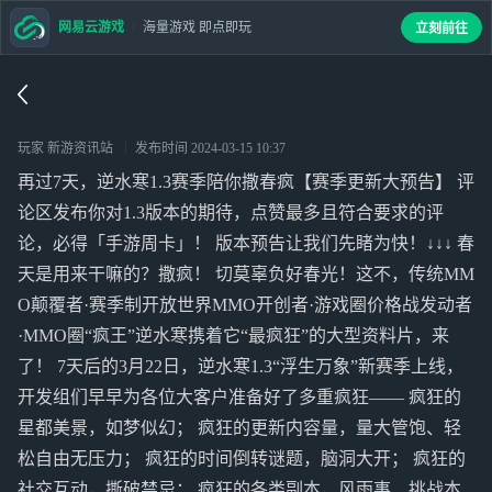
网易云游戏
海量游戏 即点即玩
立刻前往
玩家 新游资讯站
发布时间
2024-03-15 10:37
再过7天，逆水寒1.3赛季陪你撒春疯【赛季更新大预告】 评
论区发布你对1.3版本的期待，点赞最多且符合要求的评
论，必得「手游周卡」！ 版本预告让我们先睹为快！↓↓↓ 春
天是用来干嘛的？撒疯！ 切莫辜负好春光！这不，传统MM
O颠覆者·赛季制开放世界MMO开创者·游戏圈价格战发动者
·MMO圈“疯王”逆水寒携着它“最疯狂”的大型资料片，来
了！ 7天后的3月22日，逆水寒1.3“浮生万象”新赛季上线，
开发组们早早为各位大客户准备好了多重疯狂—— 疯狂的
星都美景，如梦似幻； 疯狂的更新内容量，量大管饱、轻
松自由无压力； 疯狂的时间倒转谜题，脑洞大开； 疯狂的
社交互动，撕破禁忌； 疯狂的各类副本，风雨事、挑战本