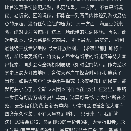
比首次赛季切换更成熟，也更隆重。 一方面，不管是新玩
家、老玩家、回流玩家，都能在一到两周内体验到游戏最核
心的乐趣，没有任何追赶的压力； 另一方面，海量更新来
袭，绝对要为各位同门送上一场绝佳的江湖体验。所以，此
次新版本，逆水寒将迎来四最： 史上最大、最梦幻、 机制
最独特开放世界地图 最大开放地图，【永夜星都】即将上
线，新版本更新后，将会有大量富有新意的新谜题等待大客
户探索，同步会有全新机制展现（如时空倒转）。作为逆水
寒史上最大开放地图，各位大客户在探索时可不要迷路了！
当然，如果大客户们想要出手探究【永夜星都】的秘密，那
就可要小心了，全新12人团本同样也在此处！在这里，踏错
一步便有可能万劫不复！毕竟，这里可是“父亲大业”所在之
处。 最多福利免费送 新赛季内，小寒将会硬送各位大客户
四套永久时装，更有大量签到赠礼！ 只要来了，我们就
送！ 您将会获得：签到即领的半价券3张；大量折扣券；永
久时装4套等等超多福利！ 最有趣玩法大集合 借1.3新赛季