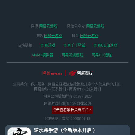
微博
网易云游戏
微信公众号
网易云游戏
B站
网易云游戏
抖音
网易云游戏
友情链接
网易游戏
网易千千壁纸
网易UU加速器
MuMu模拟器
网易发烧游戏
网易UU远程
公司简介
-
客户服务
-
网易云游戏隐私政策及儿童个人信息保护规则
-
网易游戏
-
联系我们
-
商务合作
-
加入我们
网易公司版权所有 ©1997-2026
网络游戏行业防沉迷自律公约
点击查看家长关爱平台 >
ICP备案：粤B2-20090191-18
逆水寒手游（全新版本开启 ）