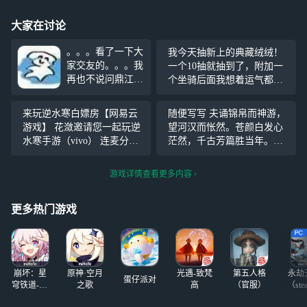
大家在讨论
。。。看了一下大
我今天抽新上的典藏绒绒！
家交友的。。。我
一个10抽就抽到了，附加一
再也不说问鼎江湖
个坐骑后面我想着运气都这
是冷区了。。。
么好了，就抽一下天赏吧 结
问鼎的老师好
果在保底
#逆水寒手游#
还有
来玩逆水寒白嫖房【网易云
随便写写 夫诵锦帛而神游，
多。。。老师们带
178抽的时候，它抽出来了天
游戏】 花潋邀请您一起玩逆
望河汉而怅然。苍颜白发心
我玩
呐。我的好日子也是来了
水寒手游（vivo） 连麦分享
茫然，千古芳篇胜当年。忆
+游戏控制，关注我，来网易
少时，风华欲凌九天；青镌
云游戏一起玩吧~ https://cg.1
磐岩，誓志庙堂堪念。 于是
游戏详情查看更多内容
63.com?page=live&user_id=6
诵前而对今言，孔孟而解科
选。欲登天于书卷，却不第
更多热门游戏
于皇言。咬文不知其意，破
崩坏：星
原神·空月
光遇-致梵
第五人格
永劫
蛋仔派对
穹铁道-4.4
之歌
高
（官服）
（ste
版本