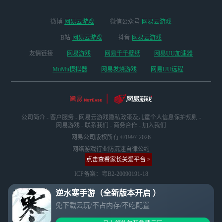
微博
网易云游戏
微信公众号
网易云游戏
B站
网易云游戏
抖音
网易云游戏
友情链接
网易游戏
网易千千壁纸
网易UU加速器
MuMu模拟器
网易发烧游戏
网易UU远程
公司简介
-
客户服务
-
网易云游戏隐私政策及儿童个人信息保护规则
-
网易游戏
-
联系我们
-
商务合作
-
加入我们
网易公司版权所有 ©1997-2026
网络游戏行业防沉迷自律公约
点击查看家长关爱平台 >
ICP备案：粤B2-20090191-18
逆水寒手游（全新版本开启 ）
免下载云玩/不占内存/不吃配置