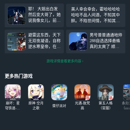
耶！ 大姐出白发
美人幸会幸会，霍哈哈哈哈
然后变大哥了，她
哈哈不品人间酒，不知其中
说我像女儿，前四
醉。不陷世间情，不知其中
张是比耶，后两张
泪。不经沧桑哭，不知其中
是和大哥，再后两
味。一烟一酒一人生，半醒
避雷这东西，天下
男号普普通通地帅
张是过剧情得新衣
半醉半浮沉。诸位江湖朴昌
无双夜凝语，自称
288自选选择悬蛛
服然后有头发拍
至此，真是快哉快哉！！！
逆水寒皇帝，在跳
真的太爽了 顺便
的，最后一张是过
舞的地方炸人，被
欢迎加好友 一蓑
剧情拍的
骂他被他举报，爱
烟雨 御柏 我是朋
游戏详情查看更多内容
跳舞的注意些，这
友圈潜水王但会给
东西最近活跃，有
你们点赞
人准备今天开壶，
更多热门游戏
之前开过茶壶，还
死性不改，啥也不
是的陡m
崩坏：星
原神·空月
光遇-致梵
第五人格
永劫
蛋仔派对
穹铁道-4.4
之歌
高
（官服）
（ste
版本