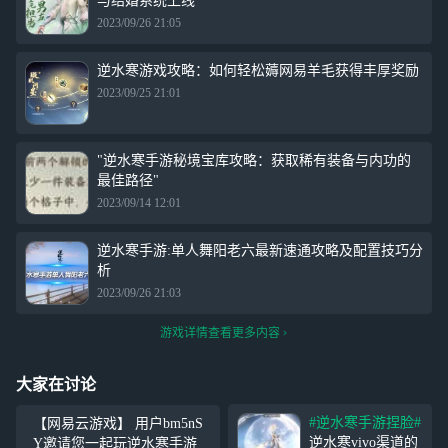
与结婚系统上线
2023/09/26 21:05
逆水寒游戏攻略：如何轻松薅网易羊毛获得丰厚奖励
2023/09/25 21:01
"逆水寒手游秘境宝库攻略：获取稀有装备与内功的
最佳路径"
2023/09/14 12:01
逆水寒手游:单人舞阳老六最新速通攻略及配置技巧分
析
2023/09/26 21:03
游戏详情查看更多内容
大家在讨论
#逆水寒手游捏脸#
【网易云游戏】 用户bm5nS
逆水寒vivo渠道的
Y邀请您一起玩逆水寒手游