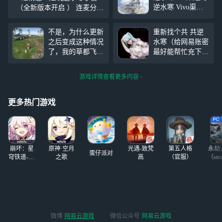
逆水寒 Vivo渠道
（全新版本开启 ） 连麦分享
的，你手机怎么还
+游戏控制，关注我，来网易
进不去啊？还没修
云游戏一起玩吧~ https://cg.1
不是，为什么更新
重新找个共 共逆
好吗？客服呢？官
63.com?page=live&user_id=
之后变成这种情况
水寒（给网易账密
方呢？不管vivo渠
了，我的草都飞哪
最好能帮忙充下这
道了吗 ，卡这卡
去了，画质开到最
月的 就当押会退
半个多小时，我还
大了都没看见花
你的） 手头有三
以为自己手机卡
游戏详情查看更多内容
草，出bag了？有
个号 够你玩的
了。很好笑吗？就
没有人和我一样啊
（也可以分开来
我一个蠢货
#逆水寒手游#
共） 两个浮生若
更多热门游戏
梦 一个我忘在哪
了反正不是很鬼
第一个号（浮生若
梦 九零） 有天赏
崩坏：星
原神·空月
光遇-致梵
第五人格
永劫
头（六个
蛋仔派对
穹铁道-4.4
之歌
高
（官服）
（ste
版本
微博
网易云游戏
微信公众号
网易云游戏