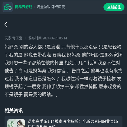
网易云游戏
海量游戏 即点即玩
立刻前往
玩家 青玉瓷
发布时间
2024-06-28 05:14
妈妈桑 别的客人都只是发泄 只有他什么都没做 只是轻轻吻
了我的唇 他说要带我走 要赎我 妈妈桑 他的肩膀是那么宽阔
我好想一辈子都躺在他的怀里 相处了几个礼拜 我忍不住对
他告了白 可是妈妈桑 我好像错了 告白之后 他再也没有来找
过我 我不知道自己是怎么了 我想往常一样对着镜子梳妆 发
现镜子起了一层雾 我伸手想擦干净 却猛然惊醒 原来起雾的
不是镜子 而是我的眼睛。。
相关资讯
逆水寒手游1.14版本深度解析：全新男素问职业登场