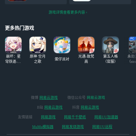
带，纯手工无辅
谢谢。 本人巨雷
是冷区了。。。
助，放心冲）
道德绑架和卖惨，
问鼎的老师好
游戏详情查看更多内容
请不要对我道德绑
多。。。老师们带
架也不要对我卖
我玩
惨。 （调晴可
更多热门游戏
以，但不要太过
了） 平常本人还
是比较好相处的，
除非踩到雷区 平
崩坏：星
原神·空月
光遇-致梵
第五人格
永劫
常需要帮忙也
蛋仔派对
穹铁道-4.4
之歌
高
（官服）
（ste
版本
微博
网易云游戏
微信公众号
网易云游戏
B站
网易云游戏
抖音
网易云游戏
友情链接
网易游戏
网易千千壁纸
网易UU加速器
MuMu模拟器
网易发烧游戏
网易UU远程