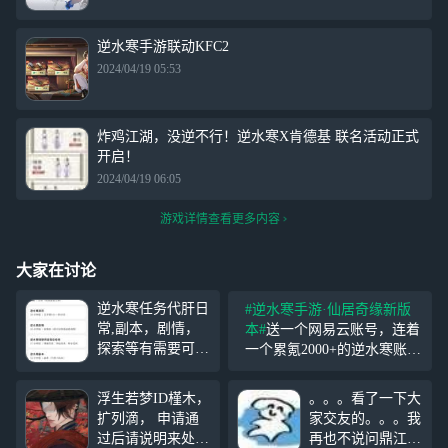
逆水寒手游联动KFC2
2024/04/19 05:53
炸鸡江湖，没逆不行！逆水寒X肯德基 联名活动正式
开启！
2024/04/19 06:05
游戏详情查看更多内容
大家在讨论
逆水寒任务代肝日
#逆水寒手游·仙居奇缘新版
常,副本，剧情，
本#
送一个网易云账号，连着
探索等有需要可以
一个累氪2000+的逆水寒账
联系我纯手工无辅
号，高中生不想玩了又卖不
助，安全可靠（超
掉 水果平板私聊不了，直接
浮生若梦ID槿木，
。。。看了一下大
自然的铲铲币代肝
评论，先到先得
扩列滴， 申请通
家交友的。。。我
也 来，这边有人
过后请说明来处，
再也不说问鼎江湖