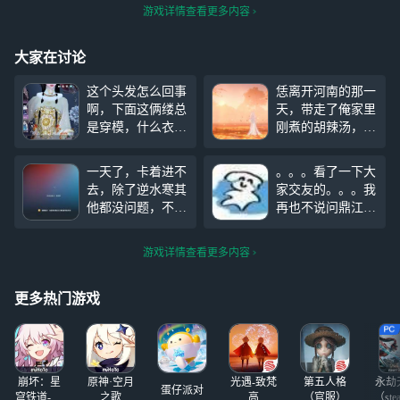
游戏详情查看更多内容
大家在讨论
这个头发怎么回事
恁离开河南的那一
啊，下面这俩缕总
天，带走了俺家里
是穿模，什么衣服
刚煮的胡辣汤，俺
都一样，别人看主
地里种了很多小
页也是，天塌了我
麦，俺想给恁磨成
一天了，卡着进不
。。。看了一下大
才买的啊，能不能
面粉做烩面和饸络
去，除了逆水寒其
家交友的。。。我
修复一下
面吃，但是恁说恁
他都没问题，不知
再也不说问鼎江湖
不喜欢吃，那天风
道什么情况，马上
是冷区了。。。
很大，俺手里的葱
保底了像周四买个
问鼎的老师好
花油馍散发着香味
游戏详情查看更多内容
特惠凿子结果搞这
多。。。老师们带
但是俺却一点也不
出，恶心死了
我玩
想吃，因为恁薅走
更多热门游戏
了俺家地里
崩坏：星
原神·空月
光遇-致梵
第五人格
永劫
蛋仔派对
穹铁道-4.4
之歌
高
（官服）
（ste