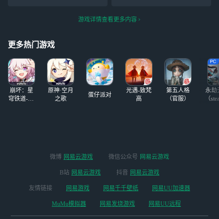
——如果去地球
家等队伍（雷队可能不太
*，我熬到了凌晨4点4点！简
玩，到时候我是不
行） 要的私信
单点，你是会*啊！
游戏详情查看更多内容
是也能这么说？
「我的名字是希娜
狄雅，来自洛星—
更多热门游戏
崩坏：星
原神·空月
光遇-致梵
第五人格
永劫
蛋仔派对
穹铁道-4.4
之歌
高
（官服）
（ste
版本
微博
网易云游戏
微信公众号
网易云游戏
B站
网易云游戏
抖音
网易云游戏
友情链接
网易游戏
网易千千壁纸
网易UU加速器
MuMu模拟器
网易发烧游戏
网易UU远程