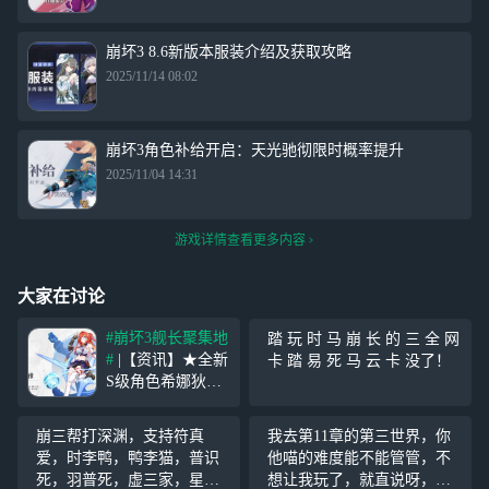
崩坏3 8.6新版本服装介绍及获取攻略
2025/11/14 08:02
崩坏3角色补给开启：天光驰彻限时概率提升
2025/11/04 14:31
游戏详情查看更多内容
大家在讨论
#崩坏3舰长聚集地
踏 玩 时 马 崩 长 的 三 全 网
#
|【资讯】★全新
卡 踏 易 死 马 云 卡 没了！
S级角色希娜狄雅
「深空定锚·曙
光」即将登场★
崩三帮打深渊，支持符真
我去第11章的第三世界，你
「个人的一小步、
爱，时李鸭，鸭李猫，普识
他喵的难度能不能管管，不
人类的一大步」
死，羽普死，虚三家，星三
想让我玩了，就直说呀，我*