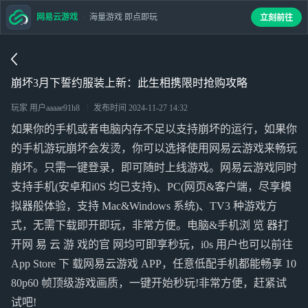
网易云游戏
海量游戏 即点即玩
立刻前往
崩坏3月下誓约服装上新：此生相携限时抢购攻略
玩家 用户aaaae91h8
发布时间
2024-11-27 14:32
如果你的手机或者电脑内存不足以支持崩坏的运行，如果你
的手机游玩崩坏会发烫，你可以选择使用网易云游戏来畅玩
崩坏。只需一键登录，即可随时上线游戏。网易云游戏同时
支持手机(安卓和i0S 均已支持)、PC(网页&客户端，尽享模
拟器般体验，支持 Mac&Windows 系统)、TV3 种游戏方
式，无需下载即开即玩，非常方便。电脑&手机浏 览 器打
开网 易 云 游 戏的官 网均可即享秒玩，i0s 用户也可以前往
App Store 下 载网易云游戏 APP，任意低配手机都能畅享 10
80p60 帧顶级游戏画质，一键开始秒玩!非常方便，赶紧试
试吧!