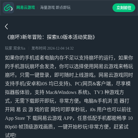
网易云游戏
海量游戏 即点即玩
立刻前往
《崩坏3新年冒险：探索8.0版本活动奖励》
玩家 双余Xn
发布时间
2024-12-04 14:32
如果你的手机或者电脑内存不足以支持崩坏的运行，如果你
的手机游玩崩坏会发烫，你可以选择使用网易云游戏来畅玩
崩坏。只需一键登录，即可随时上线游戏。网易云游戏同时
支持手机(安卓和i0S 均已支持)、PC(网页&客户端，尽享模
拟器般体验，支持 Mac&Windows 系统)、TV3 种游戏方
式，无需下载即开即玩，非常方便。电脑&手机浏 览 器打
开网 易 云 游 戏的官 网均可即享秒玩，i0s 用户也可以前往
App Store 下 载网易云游戏 APP，任意低配手机都能畅享 10
80p60 帧顶级游戏画质，一键开始秒玩!非常方便，赶紧试
试吧!