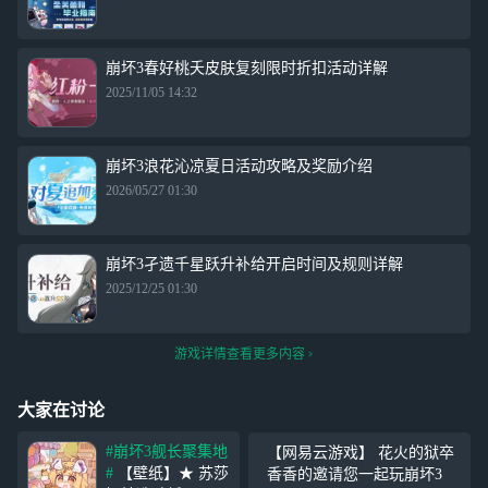
崩坏3春好桃夭皮肤复刻限时折扣活动详解
2025/11/05 14:32
崩坏3浪花沁凉夏日活动攻略及奖励介绍
2026/05/27 01:30
崩坏3孑遗千星跃升补给开启时间及规则详解
2025/12/25 01:30
游戏详情查看更多内容
大家在讨论
#崩坏3舰长聚集地
【网易云游戏】 花火的狱卒
#
【壁纸】★ 苏莎
香香的邀请您一起玩崩坏3