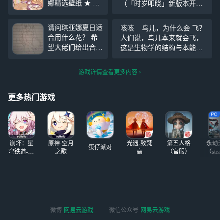
娜精选壁纸 ★ 湛
（「时岁叩晓」新版本开
空晴朗，风沁糖
启） 连麦分享+游戏控制，
霜，轻轻捧起冰甜
关注我，来网易云游戏一起
请问琪亚娜夏日适
咳咳 鸟儿，为什么会 飞？
的心意，期许每一
玩吧~ https://cg.163.com?page
合用什么花？ 希
人们说，鸟儿本来就会飞，
次努力都能收获甜
=live&user_i
望大佬们给出合适
这是生物学的结构与本能造
蜜的奖励。 为舰
的建议，拜托了！
就的，是自然给予它们进化
长带来苏莎娜精选
还有这是一个没有
的馈赠。 浪漫的哲人说，
壁纸，希望舰长喜
游戏详情查看更多内容
画完的，不要喷的
因为鸟想要飞上天际，这是
欢~
太惨，拜托了！
它们所渴望的自由。 鸟儿想
更多热门游戏
要飞上天际，
崩坏：星
原神·空月
光遇-致梵
第五人格
永劫
蛋仔派对
穹铁道-4.4
之歌
高
（官服）
（ste
版本
微博
网易云游戏
微信公众号
网易云游戏